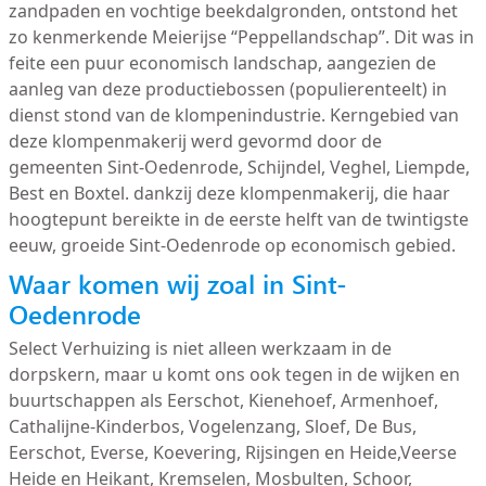
zandpaden en vochtige beekdalgronden, ontstond het
zo kenmerkende Meierijse “Peppellandschap”. Dit was in
feite een puur economisch landschap, aangezien de
aanleg van deze productiebossen (populierenteelt) in
dienst stond van de klompenindustrie. Kerngebied van
deze klompenmakerij werd gevormd door de
gemeenten Sint-Oedenrode, Schijndel, Veghel, Liempde,
Best en Boxtel. dankzij deze klompenmakerij, die haar
hoogtepunt bereikte in de eerste helft van de twintigste
eeuw, groeide Sint-Oedenrode op economisch gebied.
Waar komen wij zoal in Sint-
Oedenrode
Select Verhuizing is niet alleen werkzaam in de
dorpskern, maar u komt ons ook tegen in de wijken en
buurtschappen als Eerschot, Kienehoef, Armenhoef,
Cathalijne-Kinderbos, Vogelenzang, Sloef, De Bus,
Eerschot, Everse, Koevering, Rijsingen en Heide,Veerse
Heide en Heikant, Kremselen, Mosbulten, Schoor,