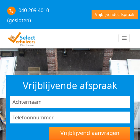
040 209 4010
Vrijblijvende afspraak
(gesloten)
Vrijblijvende afspraak
Vrijblijvend aanvragen