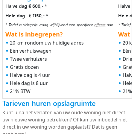
Halve dag € 600,-
Halve 
*
Hele dag € 1150,-
Hele d
*
* Tarief is richtprijs vraag vrijblijvend een specifieke
offerte
aan
* Tarief i
Wat is inbegrepen?
Wat i
20 km rondom uw huidige adres
20 k
Eén verhuiswagen
Eén 
Twee verhuizers
Drie
Gratis dozen
Grat
Halve dag is 4 uur
Halve
Hele dag is 8 uur
Hele 
21% BTW
21%
Tarieven huren opslagruimte
Kunt u na het verlaten van uw oude woning niet direct
uw nieuwe woning betrekken? Of kan uw inboedel niet
direct in uw woning worden geplaatst? Dat is geen