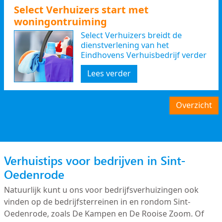
Select Verhuizers start met
woningontruiming
Select Verhuizers breidt de
dienstverlening van het
Eindhovens Verhuisbedrijf verder
uit
Lees verder
Overzicht
Verhuistips voor bedrijven in Sint-
Oedenrode
Natuurlijk kunt u ons voor bedrijfsverhuizingen ook
vinden op de bedrijfsterreinen in en rondom Sint-
Oedenrode, zoals De Kampen en De Rooise Zoom. Of