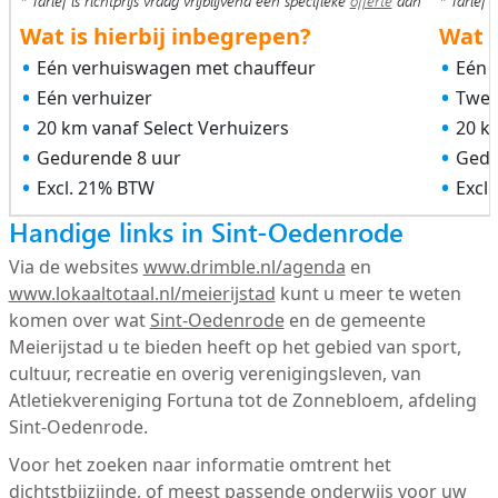
* Tarief is richtprijs vraag vrijblijvend een specifieke
offerte
aan
* Tarief i
Wat is hierbij inbegrepen?
Wat i
Eén verhuiswagen met chauffeur
Eén 
Eén verhuizer
Twee
20 km vanaf Select Verhuizers
20 k
Gedurende 8 uur
Gedu
Excl. 21% BTW
Excl
Handige links in Sint-Oedenrode
Via de websites
www.drimble.nl/agenda
en
www.lokaaltotaal.nl/meierijstad
kunt u meer te weten
komen over wat
Sint-Oedenrode
en de gemeente
Meierijstad u te bieden heeft op het gebied van sport,
cultuur, recreatie en overig verenigingsleven, van
Atletiekvereniging Fortuna tot de Zonnebloem, afdeling
Sint-Oedenrode.
Voor het zoeken naar informatie omtrent het
dichtstbijzijnde, of meest passende onderwijs voor uw