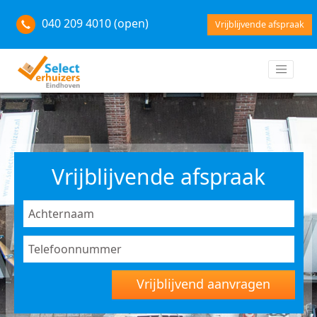
040 209 4010 (open)
Vrijblijvende afspraak
Vrijblijvende afspraak
Vrijblijvend aanvragen