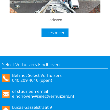
Tarieven
Lees meer
Select Verhuizers Eindhoven
Bel met Select Verhuizers
040 209 4010 (open)
of stuur een email
eindhoven@selectverhuizers.nl
Lucas Gasselstraat 9