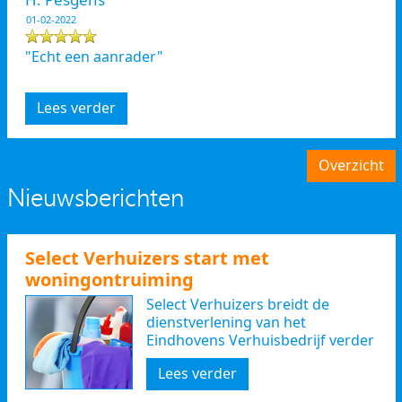
01-02-2022
"Echt een aanrader"
Lees verder
Overzicht
Nieuwsberichten
Select Verhuizers start met
woningontruiming
Select Verhuizers breidt de
dienstverlening van het
Eindhovens Verhuisbedrijf verder
uit
Lees verder