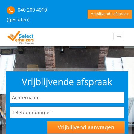
040 209 4010
Vrijblijvende afspraak
(gesloten)
Vrijblijvende afspraak
Vrijblijvend aanvragen