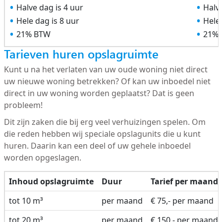
Halve dag is 4 uur
Halve
Hele dag is 8 uur
Hele 
21% BTW
21%
Tarieven huren opslagruimte
Kunt u na het verlaten van uw oude woning niet direct
uw nieuwe woning betrekken? Of kan uw inboedel niet
direct in uw woning worden geplaatst? Dat is geen
probleem!
Dit zijn zaken die bij erg veel verhuizingen spelen. Om
die reden hebben wij speciale opslagunits die u kunt
huren. Daarin kan een deel of uw gehele inboedel
worden opgeslagen.
Inhoud opslagruimte
Duur
Tarief per maand
tot 10 m³
per maand
€ 75,- per maand
tot 20 m³
per maand
€ 150,- per maand