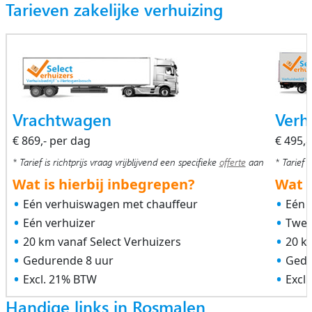
Tarieven zakelijke verhuizing
Vrachtwagen
Verh
€ 869,- per dag
€ 495,
* Tarief is richtprijs vraag vrijblijvend een specifieke
offerte
aan
* Tarief i
Wat is hierbij inbegrepen?
Wat i
Eén verhuiswagen met chauffeur
Eén 
Eén verhuizer
Twee
20 km vanaf Select Verhuizers
20 k
Gedurende 8 uur
Gedu
Excl. 21% BTW
Excl
Handige links in Rosmalen