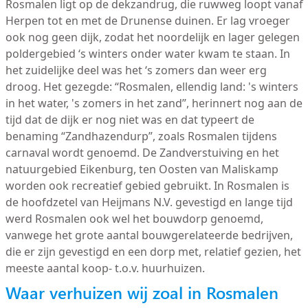
Rosmalen ligt op de dekzandrug, die ruwweg loopt vanaf
Herpen tot en met de Drunense duinen. Er lag vroeger
ook nog geen dijk, zodat het noordelijk en lager gelegen
poldergebied ‘s winters onder water kwam te staan. In
het zuidelijke deel was het ‘s zomers dan weer erg
droog. Het gezegde: “Rosmalen, ellendig land: 's winters
in het water, 's zomers in het zand”, herinnert nog aan de
tijd dat de dijk er nog niet was en dat typeert de
benaming “Zandhazendurp”, zoals Rosmalen tijdens
carnaval wordt genoemd. De Zandverstuiving en het
natuurgebied Eikenburg, ten Oosten van Maliskamp
worden ook recreatief gebied gebruikt. In Rosmalen is
de hoofdzetel van Heijmans N.V. gevestigd en lange tijd
werd Rosmalen ook wel het bouwdorp genoemd,
vanwege het grote aantal bouwgerelateerde bedrijven,
die er zijn gevestigd en een dorp met, relatief gezien, het
meeste aantal koop- t.o.v. huurhuizen.
Waar verhuizen wij zoal in Rosmalen