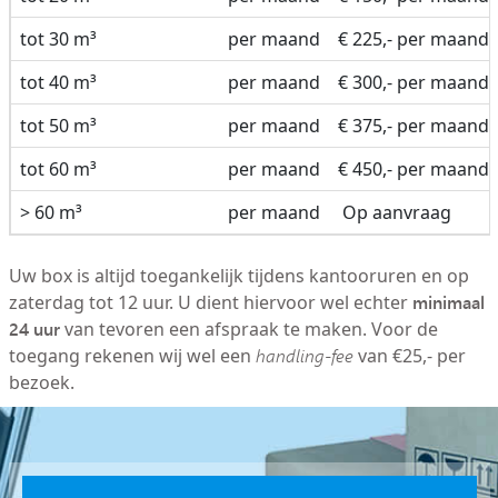
tot 30 m³
per maand
€ 225,- per maand
tot 40 m³
per maand
€ 300,- per maand
tot 50 m³
per maand
€ 375,- per maand
tot 60 m³
per maand
€ 450,- per maand
> 60 m³
per maand
Op aanvraag
Uw box is altijd toegankelijk tijdens kantooruren en op
minimaal
zaterdag tot 12 uur. U dient hiervoor wel echter
24 uur
van tevoren een afspraak te maken. Voor de
toegang rekenen wij wel een
handling-fee
van €25,- per
bezoek.