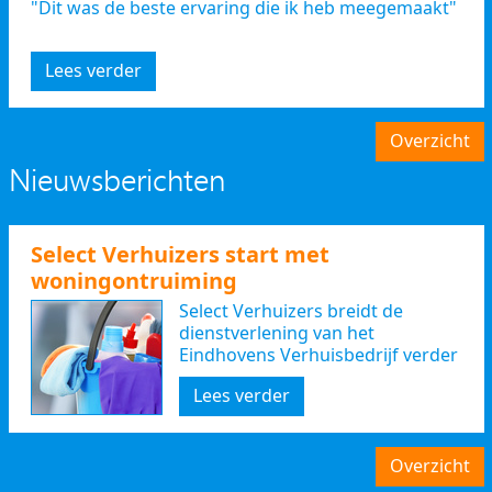
"Dit was de beste ervaring die ik heb meegemaakt"
Lees verder
Overzicht
Nieuwsberichten
Select Verhuizers start met
woningontruiming
Select Verhuizers breidt de
dienstverlening van het
Eindhovens Verhuisbedrijf verder
uit
Lees verder
Overzicht