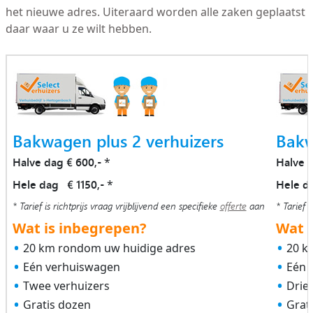
het nieuwe adres. Uiteraard worden alle zaken geplaatst
daar waar u ze wilt hebben.
Bakwagen plus 2 verhuizers
Bakw
Halve dag € 600,-
Halve 
*
Hele dag € 1150,-
Hele d
*
* Tarief is richtprijs vraag vrijblijvend een specifieke
offerte
aan
* Tarief i
Wat is inbegrepen?
Wat i
20 km rondom uw huidige adres
20 k
Eén verhuiswagen
Eén 
Twee verhuizers
Drie
Gratis dozen
Grat