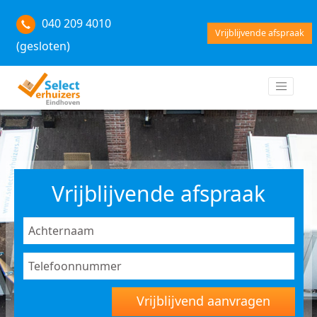
040 209 4010
Vrijblijvende afspraak
(gesloten)
Vrijblijvende afspraak
Vrijblijvend aanvragen