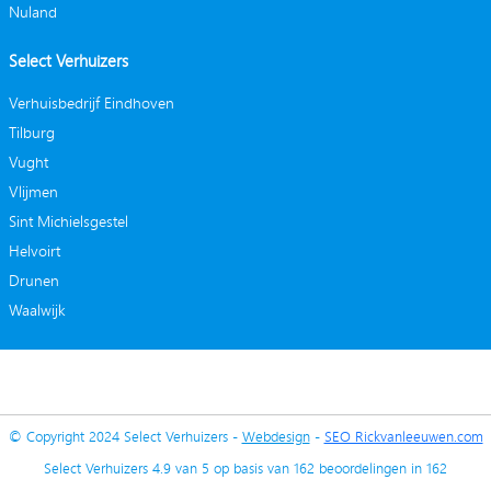
Nuland
Select Verhuizers
Verhuisbedrijf Eindhoven
Tilburg
Vught
Vlijmen
Sint Michielsgestel
Helvoirt
Drunen
Waalwijk
© Copyright 2024 Select Verhuizers -
Webdesign
-
SEO Rickvanleeuwen.com
Select Verhuizers
4.9
van
5
op basis van
162
beoordelingen in
162
gebruikersrecensies bij Google.