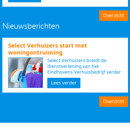
Overzicht
Nieuwsberichten
Select Verhuizers start met
woningontruiming
Select Verhuizers breidt de
dienstverlening van het
Eindhovens Verhuisbedrijf verder
uit
Lees verder
Overzicht