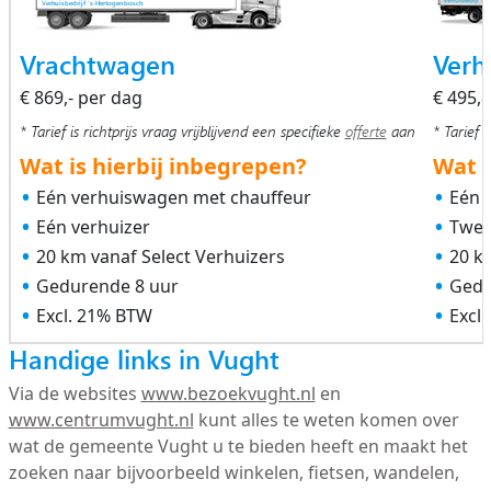
Vrachtwagen
Verh
€ 869,- per dag
€ 495,
* Tarief is richtprijs vraag vrijblijvend een specifieke
offerte
aan
* Tarief i
Wat is hierbij inbegrepen?
Wat i
Eén verhuiswagen met chauffeur
Eén 
Eén verhuizer
Twee
20 km vanaf Select Verhuizers
20 k
Gedurende 8 uur
Gedu
Excl. 21% BTW
Excl
Handige links in Vught
Via de websites
www.bezoekvught.nl
en
www.centrumvught.nl
kunt alles te weten komen over
wat de gemeente Vught u te bieden heeft en maakt het
zoeken naar bijvoorbeeld winkelen, fietsen, wandelen,