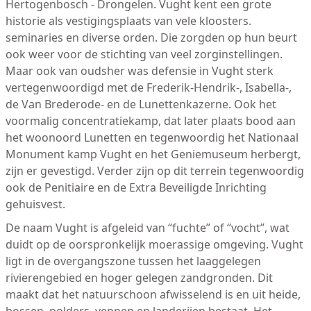
Hertogenbosch - Drongelen. Vught kent een grote
historie als vestigingsplaats van vele kloosters.
seminaries en diverse orden. Die zorgden op hun beurt
ook weer voor de stichting van veel zorginstellingen.
Maar ook van oudsher was defensie in Vught sterk
vertegenwoordigd met de Frederik-Hendrik-, Isabella-,
de Van Brederode- en de Lunettenkazerne. Ook het
voormalig concentratiekamp, dat later plaats bood aan
het woonoord Lunetten en tegenwoordig het Nationaal
Monument kamp Vught en het Geniemuseum herbergt,
zijn er gevestigd. Verder zijn op dit terrein tegenwoordig
ook de Penitiaire en de Extra Beveiligde Inrichting
gehuisvest.
De naam Vught is afgeleid van “fuchte” of “vocht”, wat
duidt op de oorspronkelijk moerassige omgeving. Vught
ligt in de overgangszone tussen het laaggelegen
rivierengebied en hoger gelegen zandgronden. Dit
maakt dat het natuurschoon afwisselend is en uit heide,
bossen, polders, vennen en landerijen bestaat. Het