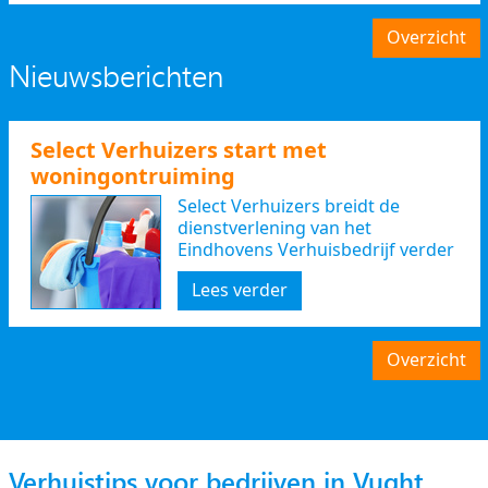
Overzicht
Nieuwsberichten
Select Verhuizers start met
woningontruiming
Select Verhuizers breidt de
dienstverlening van het
Eindhovens Verhuisbedrijf verder
uit
Lees verder
Overzicht
Verhuistips voor bedrijven in Vught