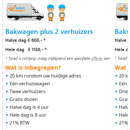
Bakwagen plus 2 verhuizers
Bakw
Halve dag € 600,-
Halve 
*
Hele dag € 1150,-
Hele d
*
* Tarief is richtprijs vraag vrijblijvend een specifieke
offerte
aan
* Tarief i
Wat is inbegrepen?
Wat i
20 km rondom uw huidige adres
20 k
Eén verhuiswagen
Eén 
Twee verhuizers
Drie
Gratis dozen
Grat
Halve dag is 4 uur
Halve
Hele dag is 8 uur
Hele 
21% BTW
21%