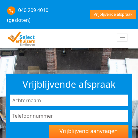
040 209 4010
Vrijblijvende afspraak
(gesloten)
Vrijblijvende afspraak
Vrijblijvend aanvragen