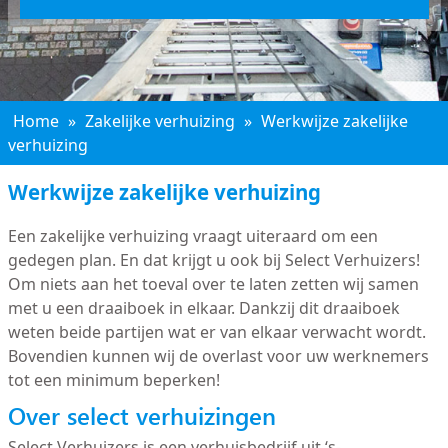
Home
»
Zakelijke verhuizing
»
Werkwijze zakelijke
verhuizing
Werkwijze zakelijke verhuizing
Een zakelijke verhuizing vraagt uiteraard om een
gedegen plan. En dat krijgt u ook bij Select Verhuizers!
Om niets aan het toeval over te laten zetten wij samen
met u een draaiboek in elkaar. Dankzij dit draaiboek
weten beide partijen wat er van elkaar verwacht wordt.
Bovendien kunnen wij de overlast voor uw werknemers
tot een minimum beperken!
Over select verhuizingen
Select Verhuizers is een verhuisbedrijf uit ‘s-