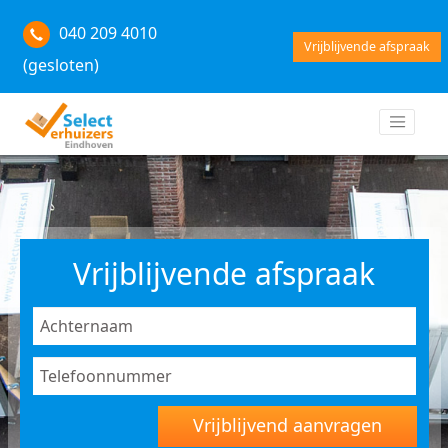
040 209 4010
Vrijblijvende afspraak
(gesloten)
Vrijblijvende afspraak
Vrijblijvend aanvragen