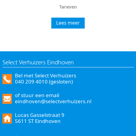
Tarieven
Lees meer
Select Verhuizers Eindhoven
Bel met Select Verhuizers
040 209 4010 (gesloten)
of stuur een email
eindhoven@selectverhuizers.nl
Lucas Gasselstraat 9
5611 ST Eindhoven