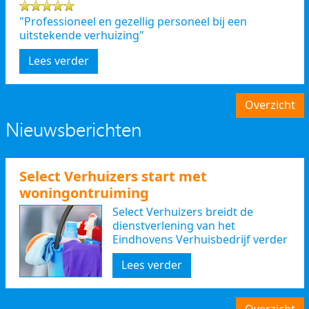
"Professioneel en gezellig personeel bij een
uitstekende verhuizing"
Lees verder
Overzicht
Nieuwsberichten
Select Verhuizers start met
woningontruiming
Select Verhuizers breidt de
dienstverlening van het
Eindhovens Verhuisbedrijf verder
uit
Lees verder