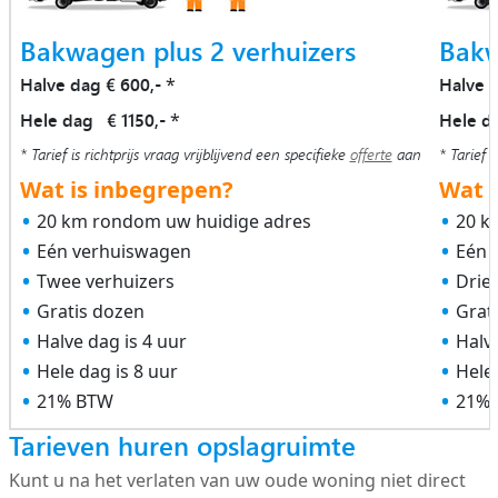
Bakwagen plus 2 verhuizers
Bakw
Halve dag € 600,-
Halve 
*
Hele dag € 1150,-
Hele d
*
* Tarief is richtprijs vraag vrijblijvend een specifieke
offerte
aan
* Tarief i
Wat is inbegrepen?
Wat i
20 km rondom uw huidige adres
20 k
Eén verhuiswagen
Eén 
Twee verhuizers
Drie
Gratis dozen
Grat
Halve dag is 4 uur
Halve
Hele dag is 8 uur
Hele 
21% BTW
21%
Tarieven huren opslagruimte
Kunt u na het verlaten van uw oude woning niet direct