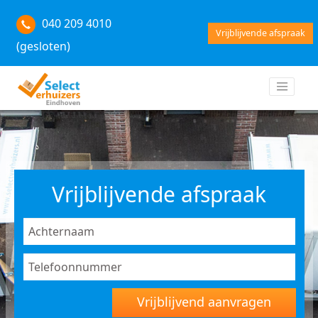
040 209 4010
Vrijblijvende afspraak
(gesloten)
Vrijblijvende afspraak
Vrijblijvend aanvragen