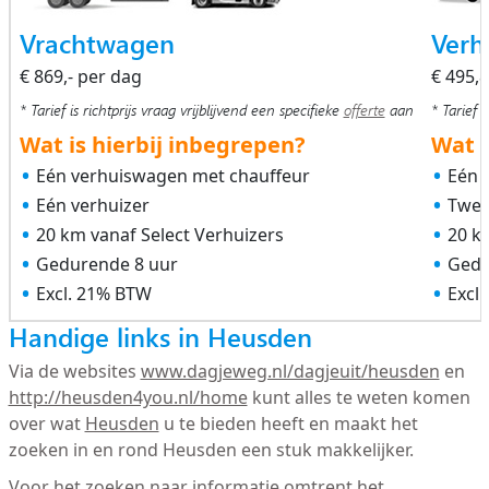
Vrachtwagen
Verh
€ 869,- per dag
€ 495,
* Tarief is richtprijs vraag vrijblijvend een specifieke
offerte
aan
* Tarief i
Wat is hierbij inbegrepen?
Wat i
Eén verhuiswagen met chauffeur
Eén 
Eén verhuizer
Twee
20 km vanaf Select Verhuizers
20 k
Gedurende 8 uur
Gedu
Excl. 21% BTW
Excl
Handige links in Heusden
Via de websites
www.dagjeweg.nl/dagjeuit/heusden
en
http://heusden4you.nl/home
kunt alles te weten komen
over wat
Heusden
u te bieden heeft en maakt het
zoeken in en rond Heusden een stuk makkelijker.
Voor het zoeken naar informatie omtrent het