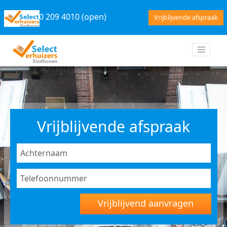
040 209 4010 (open)
Vrijblijvende afspraak
Vrijblijvende afspraak
Vrijblijvend aanvragen