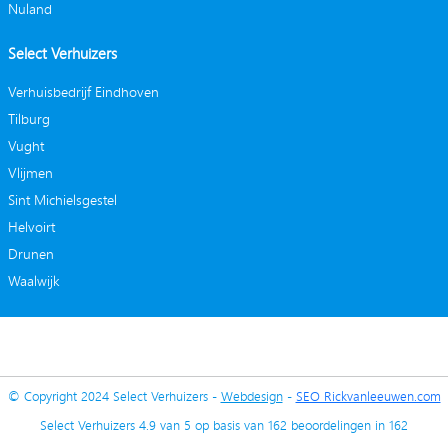
Nuland
Select Verhuizers
Verhuisbedrijf Eindhoven
Tilburg
Vught
Vlijmen
Sint Michielsgestel
Helvoirt
Drunen
Waalwijk
© Copyright 2024 Select Verhuizers -
Webdesign
-
SEO Rickvanleeuwen.com
Select Verhuizers
4.9
van
5
op basis van
162
beoordelingen in
162
gebruikersrecensies bij Google.