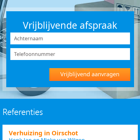
Vrijblijvende afspraak
Vrijblijvend aanvragen
Referenties
Verhuizing in Oirschot
Henk-Jan en Mieke van Wilgen