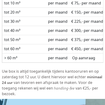
tot 10 m³
per maand
€ 75,- per maand
tot 20 m³
per maand
€ 150,- per maand
tot 30 m³
per maand
€ 225,- per maand
tot 40 m³
per maand
€ 300,- per maand
tot 50 m³
per maand
€ 375,- per maand
tot 60 m³
per maand
€ 450,- per maand
> 60 m³
per maand
Op aanvraag
Uw box is altijd toegankelijk tijdens kantooruren en op
minimaal
zaterdag tot 12 uur. U dient hiervoor wel echter
24 uur
van tevoren een afspraak te maken. Voor de
toegang rekenen wij wel een
handling-fee
van €25,- per
bezoek.