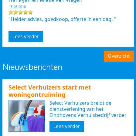
15-06-2018
"Helder advies, goedkoop, offerte in een dag. "
Lees verder
Overzicht
Nieuwsberichten
Select Verhuizers start met
woningontruiming
Select Verhuizers breidt de
dienstverlening van het
Eindhovens Verhuisbedrijf verder
uit
Lees verder