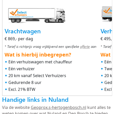
Vrachtwagen
Verh
€ 869,- per dag
€ 495,
* Tarief is richtprijs vraag vrijblijvend een specifieke
offerte
aan
* Tarief i
Wat is hierbij inbegrepen?
Wat i
Eén verhuiswagen met chauffeur
Eén 
Eén verhuizer
Twee
20 km vanaf Select Verhuizers
20 k
Gedurende 8 uur
Gedu
Excl. 21% BTW
Excl
Handige links in Nuland
Via de website
Geoprox.s-hertogenbosch.nl
kunt alles te
weten komen over wat
Nuland
en Den Bosch te bieden