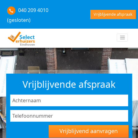
040 209 4010
Vrijblijvende afspraak
(gesloten)
Vrijblijvende afspraak
Vrijblijvend aanvragen