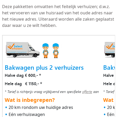
Deze pakketten omvatten het feitelijk verhuizen; d.w.z.
het vervoeren van uw huisraad van het oude adres naar
het nieuwe adres. Uiteraard worden alle zaken geplaatst
daar waar u ze wilt hebben.
Bakwagen plus 2 verhuizers
Bakw
Halve dag € 600,-
Halve 
*
Hele dag € 1150,-
Hele d
*
* Tarief is richtprijs vraag vrijblijvend een specifieke
offerte
aan
* Tarief i
Wat is inbegrepen?
Wat i
20 km rondom uw huidige adres
20 k
Eén verhuiswagen
Eén 