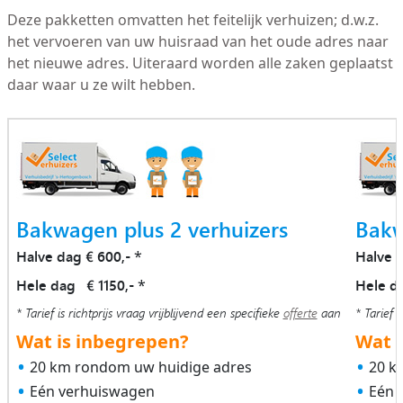
Deze pakketten omvatten het feitelijk verhuizen; d.w.z.
het vervoeren van uw huisraad van het oude adres naar
het nieuwe adres. Uiteraard worden alle zaken geplaatst
daar waar u ze wilt hebben.
Bakwagen plus 2 verhuizers
Bakw
Halve dag € 600,-
Halve 
*
Hele dag € 1150,-
Hele d
*
* Tarief is richtprijs vraag vrijblijvend een specifieke
offerte
aan
* Tarief i
Wat is inbegrepen?
Wat i
20 km rondom uw huidige adres
20 k
Eén verhuiswagen
Eén 