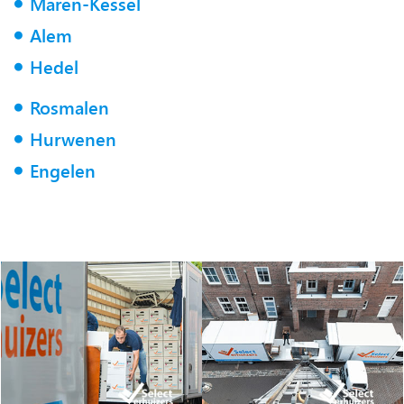
Maren-Kessel
Alem
Hedel
Rosmalen
Hurwenen
Engelen