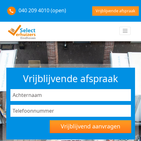
040 209 4010 (open)
Vrijblijvende afspraak
Vrijblijvende afspraak
Vrijblijvend aanvragen