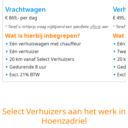
Vrachtwagen
Verh
€ 869,- per dag
€ 495,
* Tarief is richtprijs vraag vrijblijvend een specifieke
offerte
aan
* Tarief i
Wat is hierbij inbegrepen?
Wat i
Eén verhuiswagen met chauffeur
Eén 
Eén verhuizer
Twee
20 km vanaf Select Verhuizers
20 k
Gedurende 8 uur
Gedu
Excl. 21% BTW
Excl
Select Verhuizers aan het werk in
Hoenzadriel