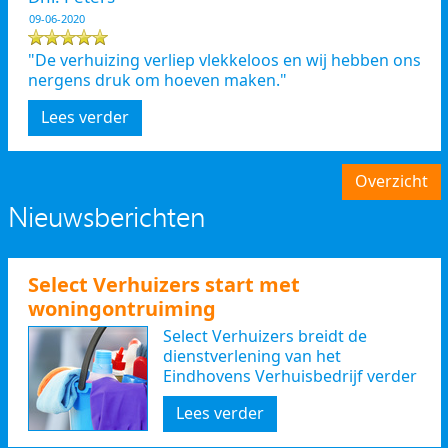
09-06-2020
"De verhuizing verliep vlekkeloos en wij hebben ons
nergens druk om hoeven maken."
Lees verder
Overzicht
Nieuwsberichten
Select Verhuizers start met
woningontruiming
Select Verhuizers breidt de
dienstverlening van het
Eindhovens Verhuisbedrijf verder
uit
Lees verder