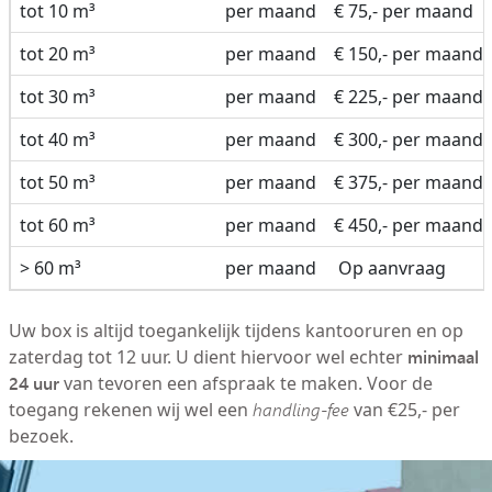
tot 10 m³
per maand
€ 75,- per maand
tot 20 m³
per maand
€ 150,- per maand
tot 30 m³
per maand
€ 225,- per maand
tot 40 m³
per maand
€ 300,- per maand
tot 50 m³
per maand
€ 375,- per maand
tot 60 m³
per maand
€ 450,- per maand
> 60 m³
per maand
Op aanvraag
Uw box is altijd toegankelijk tijdens kantooruren en op
minimaal
zaterdag tot 12 uur. U dient hiervoor wel echter
24 uur
van tevoren een afspraak te maken. Voor de
toegang rekenen wij wel een
handling-fee
van €25,- per
bezoek.