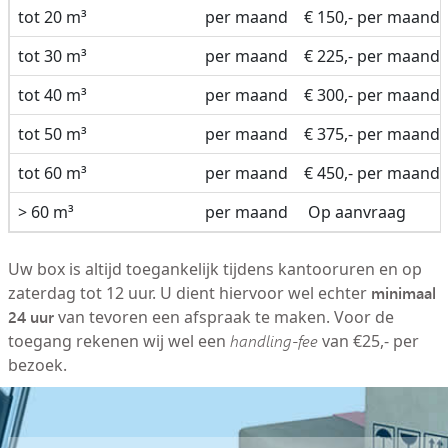
tot 20 m³
per maand
€ 150,- per maand
tot 30 m³
per maand
€ 225,- per maand
tot 40 m³
per maand
€ 300,- per maand
tot 50 m³
per maand
€ 375,- per maand
tot 60 m³
per maand
€ 450,- per maand
> 60 m³
per maand
Op aanvraag
Uw box is altijd toegankelijk tijdens kantooruren en op
minimaal
zaterdag tot 12 uur. U dient hiervoor wel echter
24 uur
van tevoren een afspraak te maken. Voor de
toegang rekenen wij wel een
handling-fee
van €25,- per
bezoek.