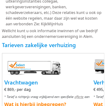
uitkeringsinstanties collegae,
werkgeversverenigingen, banken,
schadeverzekeraars, etc.) Deze relaties kunt u ook op
één website regelen, maar daar zijn wel wat kosten
aan verbonden Zie: KijkMijnHuis
Wellicht kunt u ook informatie inwinnen of uw bedrijf
aansluiten bij een ondernemersvereniging in Alem.
Tarieven zakelijke verhuizing
Vrachtwagen
Verh
€ 869,- per dag
€ 495,
* Tarief is richtprijs vraag vrijblijvend een specifieke
offerte
aan
* Tarief i
Wat is hierbij inbegrepen?
Wat i