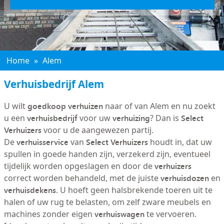
Home
»
Alem
Verhuisbedrijf Alem
goedkoop verhuizen
U wilt
naar of van Alem en nu zoekt
verhuisbedrijf
verhuizing
Select
u een
voor uw
? Dan is
Verhuizers
voor u de aangewezen partij.
verhuisservice
Select Verhuizers
De
van
houdt in, dat uw
spullen in goede handen zijn, verzekerd zijn, eventueel
verhuizers
tijdelijk worden opgeslagen en door de
verhuisdozen
correct worden behandeld, met de juiste
en
verhuisdekens
. U hoeft geen halsbrekende toeren uit te
halen of uw rug te belasten, om zelf zware meubels en
verhuiswagen
machines zonder eigen
te vervoeren.