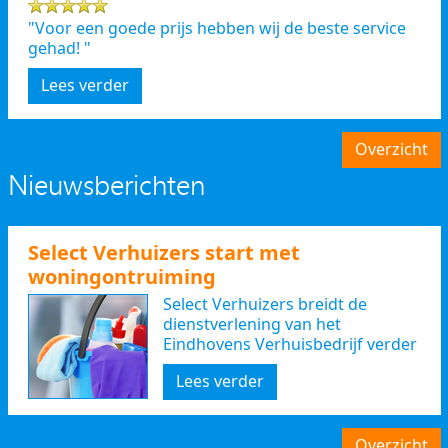
"Voor een goede prijs hebben wij de beste service
gehad! "
Lees verder
Overzicht
Nieuwsberichten
Select Verhuizers start met
woningontruiming
Select Verhuizers breidt de
dienstverlening van het
Eindhovens Verhuisbedrijf verder
uit
Lees verder
Overzicht