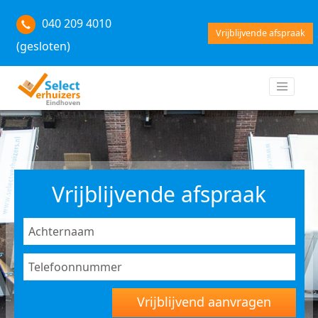
040 209 4010
Vrijblijvende afspraak
(gesloten)
Vrijblijvende afspraak
Vrijblijvend aanvragen