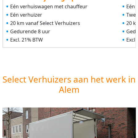
Eén verhuiswagen met chauffeur
Eén 
Eén verhuizer
Twee
20 km vanaf Select Verhuizers
20 k
Gedurende 8 uur
Gedu
Excl. 21% BTW
Excl
Select Verhuizers aan het werk in
Alem