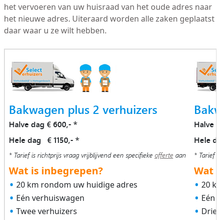
het vervoeren van uw huisraad van het oude adres naar
het nieuwe adres. Uiteraard worden alle zaken geplaatst
daar waar u ze wilt hebben.
Bakwagen plus 2 verhuizers
Bakw
Halve dag € 600,-
Halve 
*
Hele dag € 1150,-
Hele d
*
* Tarief is richtprijs vraag vrijblijvend een specifieke
offerte
aan
* Tarief i
Wat is inbegrepen?
Wat i
20 km rondom uw huidige adres
20 k
Eén verhuiswagen
Eén 
Twee verhuizers
Drie