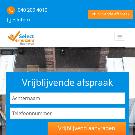
040 209 4010
Vrijblijvende afspraak
(gesloten)
Vrijblijvende afspraak
Vrijblijvend aanvragen