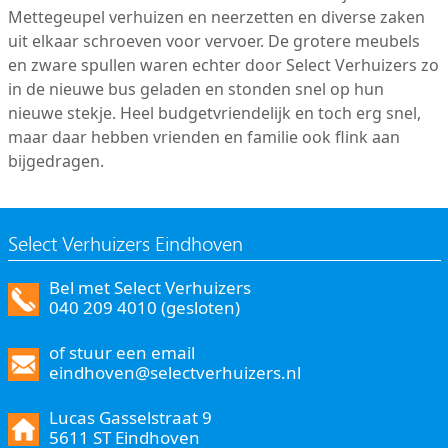
Mettegeupel verhuizen en neerzetten en diverse zaken
uit elkaar schroeven voor vervoer. De grotere meubels
en zware spullen waren echter door Select Verhuizers zo
in de nieuwe bus geladen en stonden snel op hun
nieuwe stekje. Heel budgetvriendelijk en toch erg snel,
maar daar hebben vrienden en familie ook flink aan
bijgedragen.
Select Verhuizers Eindhoven
Bel met Select Verhuizers
040 209 4010 (gesloten)
of stuur een email
eindhoven@selectverhuizers.nl
Lucas Gasselstraat 9
5611 ST Eindhoven