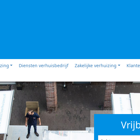
izing
Diensten verhuisbedrijf
Zakelijke verhuizing
Klante
Vrij