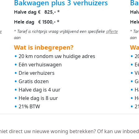
Bakwagen plus 3 verhuizers
Ba
Halve dag € 825,-
Hal
*
Hele dag € 1500,-
Hel
*
te
* Tarief is richtprijs vraag vrijblijvend een specifieke
offerte
* Tar
aan
aan
Wat is inbegrepen?
Wa
20 km rondom uw huidige adres
2
Eén verhuiswagen
E
Drie verhuizers
V
Gratis dozen
G
Halve dag is 4 uur
H
Hele dag is 8 uur
H
21% BTW
2
niet direct uw nieuwe woning betrekken? Of kan uw inboed