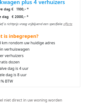
kwagen plus 4 verhuizers
ve dag € 1100,-
*
e dag € 2000,-
*
ief is richtprijs vraag vrijblijvend een specifieke
offerte
t is inbegrepen?
0 km rondom uw huidige adres
én verhuiswagen
ier verhuizers
ratis dozen
alve dag is 4 uur
ele dag is 8 uur
1% BTW
el niet direct in uw woning worden