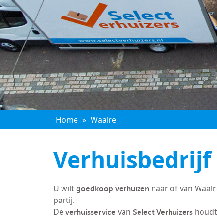
Home
»
Waalre
Verhuisbedrijf
goedkoop verhuizen
U wilt
naar of van Waalr
partij.
verhuisservice
Select Verhuizers
De
van
houdt 