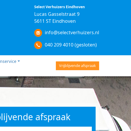
Select Verhuizers Eindhoven
Lucas Gasselstraat 9
5611 ST Eindhoven
info@selectverhuizers.nl
040 209 4010 (gesloten)
nservice
Vrijblijvende afspraak
blijvende afspraak