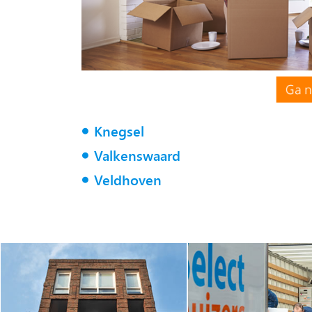
Knegsel
Valkenswaard
Veldhoven