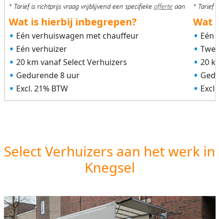
* Tarief is richtprijs vraag vrijblijvend een specifieke
offerte
aan
* Tarief i
Wat is hierbij inbegrepen?
Wat i
Eén verhuiswagen met chauffeur
Eén 
Eén verhuizer
Twee
20 km vanaf Select Verhuizers
20 k
Gedurende 8 uur
Gedu
Excl. 21% BTW
Excl
Select Verhuizers aan het werk in
Knegsel