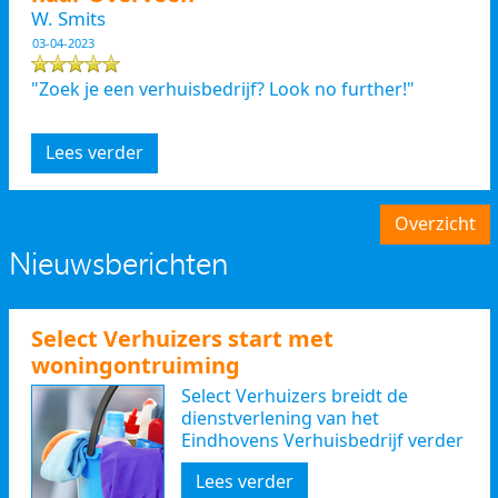
W. Smits
03-04-2023
"Zoek je een verhuisbedrijf? Look no further!"
Lees verder
Overzicht
Nieuwsberichten
Select Verhuizers start met
woningontruiming
Select Verhuizers breidt de
dienstverlening van het
Eindhovens Verhuisbedrijf verder
uit
Lees verder