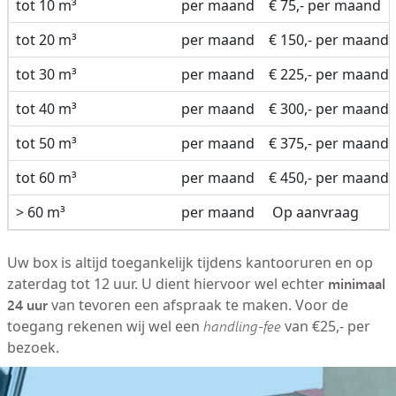
tot 10 m³
per maand
€ 75,- per maand
tot 20 m³
per maand
€ 150,- per maand
tot 30 m³
per maand
€ 225,- per maand
tot 40 m³
per maand
€ 300,- per maand
tot 50 m³
per maand
€ 375,- per maand
tot 60 m³
per maand
€ 450,- per maand
> 60 m³
per maand
Op aanvraag
Uw box is altijd toegankelijk tijdens kantooruren en op
minimaal
zaterdag tot 12 uur. U dient hiervoor wel echter
24 uur
van tevoren een afspraak te maken. Voor de
toegang rekenen wij wel een
handling-fee
van €25,- per
bezoek.