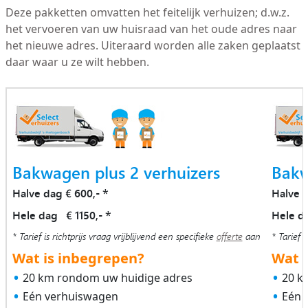
Deze pakketten omvatten het feitelijk verhuizen; d.w.z.
het vervoeren van uw huisraad van het oude adres naar
het nieuwe adres. Uiteraard worden alle zaken geplaatst
daar waar u ze wilt hebben.
Bakwagen plus 2 verhuizers
Bakw
Halve dag € 600,-
Halve 
*
Hele dag € 1150,-
Hele d
*
* Tarief is richtprijs vraag vrijblijvend een specifieke
offerte
aan
* Tarief i
Wat is inbegrepen?
Wat i
20 km rondom uw huidige adres
20 k
Eén verhuiswagen
Eén 