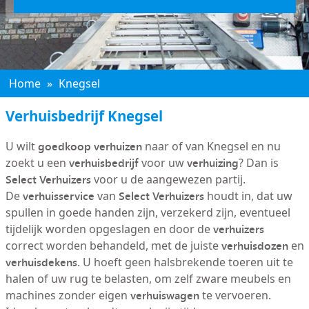
Home
»
Knegsel
Verhuisbedrijf Knegsel
goedkoop verhuizen
U wilt
naar of van Knegsel en nu
verhuisbedrijf
verhuizing
zoekt u een
voor uw
? Dan is
Select Verhuizers
voor u de aangewezen partij.
verhuisservice
Select Verhuizers
De
van
houdt in, dat uw
spullen in goede handen zijn, verzekerd zijn, eventueel
verhuizers
tijdelijk worden opgeslagen en door de
verhuisdozen
correct worden behandeld, met de juiste
en
verhuisdekens
. U hoeft geen halsbrekende toeren uit te
halen of uw rug te belasten, om zelf zware meubels en
verhuiswagen
machines zonder eigen
te vervoeren.