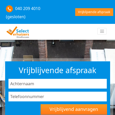
040 209 4010
Vrijblijvende afspraak
(gesloten)
Vrijblijvende afspraak
Vrijblijvend aanvragen