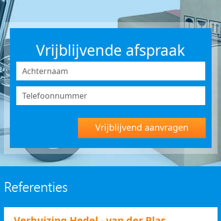
Vrijblijvende afspraak
Vrijblijvend aanvragen
Referenties
Verhuizing Hedel - van der Plas