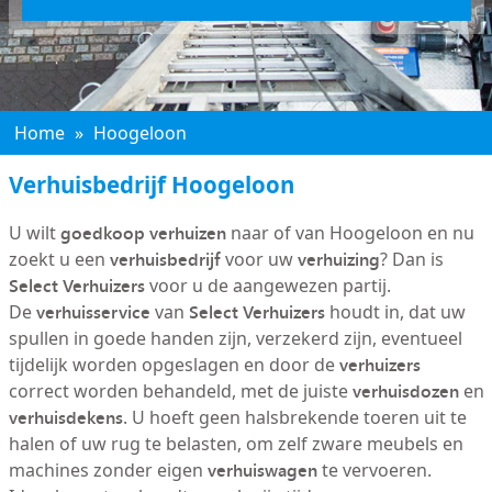
Home
»
Hoogeloon
Verhuisbedrijf Hoogeloon
goedkoop verhuizen
U wilt
naar of van Hoogeloon en nu
verhuisbedrijf
verhuizing
zoekt u een
voor uw
? Dan is
Select Verhuizers
voor u de aangewezen partij.
verhuisservice
Select Verhuizers
De
van
houdt in, dat uw
spullen in goede handen zijn, verzekerd zijn, eventueel
verhuizers
tijdelijk worden opgeslagen en door de
verhuisdozen
correct worden behandeld, met de juiste
en
verhuisdekens
. U hoeft geen halsbrekende toeren uit te
halen of uw rug te belasten, om zelf zware meubels en
verhuiswagen
machines zonder eigen
te vervoeren.