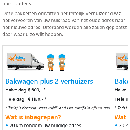
huishoudens.
Deze pakketten omvatten het feitelijk verhuizen; d.w.z.
het vervoeren van uw huisraad van het oude adres naar
het nieuwe adres. Uiteraard worden alle zaken geplaatst
daar waar u ze wilt hebben.
Bakwagen plus 2 verhuizers
Bakw
Halve dag € 600,-
Halve 
*
Hele dag € 1150,-
Hele d
*
* Tarief is richtprijs vraag vrijblijvend een specifieke
offerte
aan
* Tarief i
Wat is inbegrepen?
Wat i
20 km rondom uw huidige adres
20 k