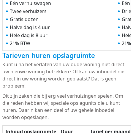
Eén verhuiswagen
Eén 
Twee verhuizers
Drie
Gratis dozen
Grat
Halve dag is 4 uur
Halve
Hele dag is 8 uur
Hele 
21% BTW
21%
Tarieven huren opslagruimte
Kunt u na het verlaten van uw oude woning niet direct
uw nieuwe woning betrekken? Of kan uw inboedel niet
direct in uw woning worden geplaatst? Dat is geen
probleem!
Dit zijn zaken die bij erg veel verhuizingen spelen. Om
die reden hebben wij speciale opslagunits die u kunt
huren. Daarin kan een deel of uw gehele inboedel
worden opgeslagen.
Inhoud opslagruimte
Duur
Tarief per maand