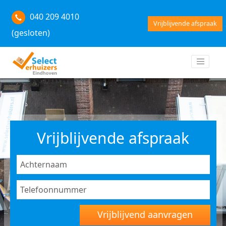
040 209 4010
Vrijblijvende afspraak
(gesloten)
Vrijblijvende afspraak
Vrijblijvend aanvragen