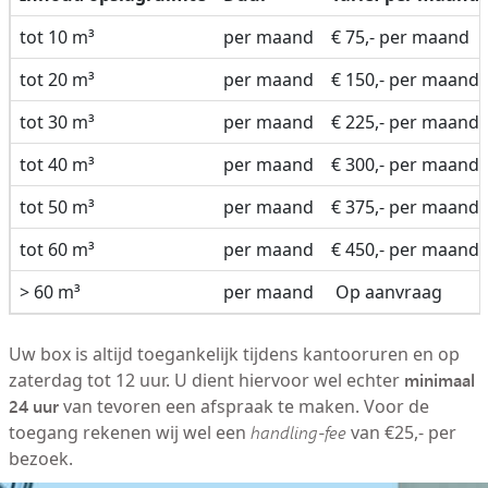
tot 10 m³
per maand
€ 75,- per maand
tot 20 m³
per maand
€ 150,- per maand
tot 30 m³
per maand
€ 225,- per maand
tot 40 m³
per maand
€ 300,- per maand
tot 50 m³
per maand
€ 375,- per maand
tot 60 m³
per maand
€ 450,- per maand
> 60 m³
per maand
Op aanvraag
Uw box is altijd toegankelijk tijdens kantooruren en op
minimaal
zaterdag tot 12 uur. U dient hiervoor wel echter
24 uur
van tevoren een afspraak te maken. Voor de
toegang rekenen wij wel een
handling-fee
van €25,- per
bezoek.