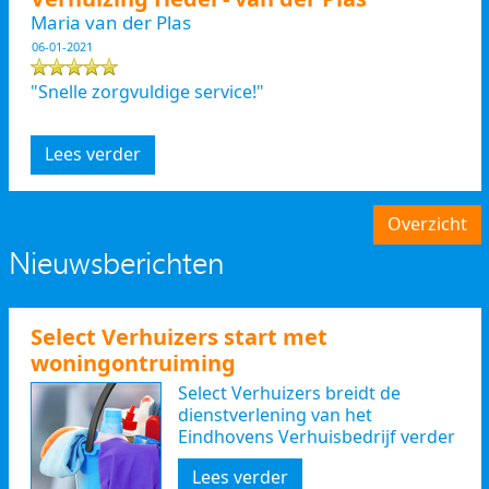
Maria van der Plas
06-01-2021
"Snelle zorgvuldige service!"
Lees verder
Overzicht
Nieuwsberichten
Select Verhuizers start met
woningontruiming
Select Verhuizers breidt de
dienstverlening van het
Eindhovens Verhuisbedrijf verder
uit
Lees verder