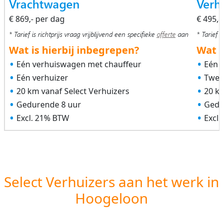
Vrachtwagen
Verh
€ 869,- per dag
€ 495,
* Tarief is richtprijs vraag vrijblijvend een specifieke
offerte
aan
* Tarief i
Wat is hierbij inbegrepen?
Wat i
Eén verhuiswagen met chauffeur
Eén 
Eén verhuizer
Twee
20 km vanaf Select Verhuizers
20 k
Gedurende 8 uur
Gedu
Excl. 21% BTW
Excl
Select Verhuizers aan het werk in
Hoogeloon