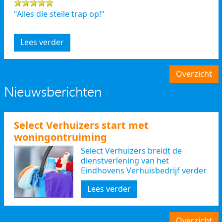
"Alles die steile trap op!"
Lees verder
Overzicht
Nieuwsberichten
Select Verhuizers start met
woningontruiming
Select Verhuizers breidt de
dienstverlening van het
Eindhovens Verhuisbedrijf verder
uit
Lees verder
Overzicht