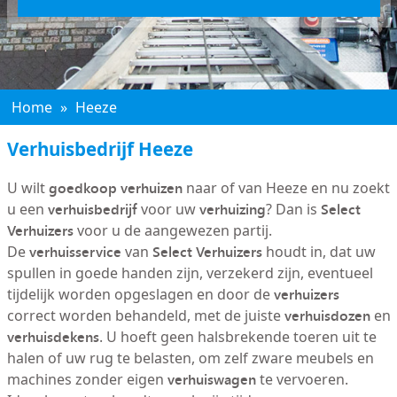
Home
»
Heeze
Verhuisbedrijf Heeze
goedkoop verhuizen
U wilt
naar of van Heeze en nu zoekt
verhuisbedrijf
verhuizing
Select
u een
voor uw
? Dan is
Verhuizers
voor u de aangewezen partij.
verhuisservice
Select Verhuizers
De
van
houdt in, dat uw
spullen in goede handen zijn, verzekerd zijn, eventueel
verhuizers
tijdelijk worden opgeslagen en door de
verhuisdozen
correct worden behandeld, met de juiste
en
verhuisdekens
. U hoeft geen halsbrekende toeren uit te
halen of uw rug te belasten, om zelf zware meubels en
verhuiswagen
machines zonder eigen
te vervoeren.