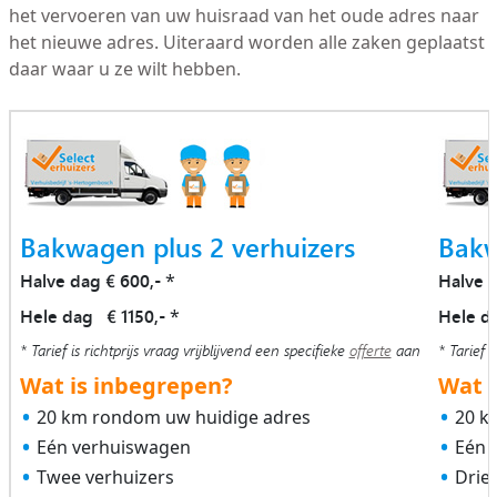
het vervoeren van uw huisraad van het oude adres naar
het nieuwe adres. Uiteraard worden alle zaken geplaatst
daar waar u ze wilt hebben.
Bakwagen plus 2 verhuizers
Bakw
Halve dag € 600,-
Halve 
*
Hele dag € 1150,-
Hele d
*
* Tarief is richtprijs vraag vrijblijvend een specifieke
offerte
aan
* Tarief i
Wat is inbegrepen?
Wat i
20 km rondom uw huidige adres
20 k
Eén verhuiswagen
Eén 
Twee verhuizers
Drie