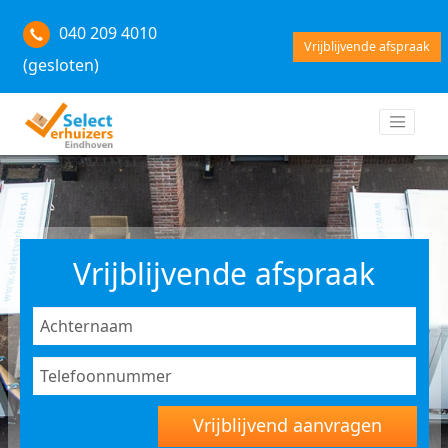
040 209 4010
Vrijblijvende afspraak
(gesloten)
Vrijblijvende afspraak
Vrijblijvend aanvragen