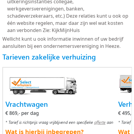
uitkeringsinstanties collegae,
werkgeversverenigingen, banken,
schadeverzekeraars, etc.) Deze relaties kunt u ook op
één website regelen, maar daar zijn wel wat kosten
aan verbonden Zie: KijkMijnHuis
Wellicht kunt u ook informatie inwinnen of uw bedrijf
aansluiten bij een ondernemersvereniging in Heeze.
Tarieven zakelijke verhuizing
Vrachtwagen
Verh
€ 869,- per dag
€ 495,
* Tarief is richtprijs vraag vrijblijvend een specifieke
offerte
aan
* Tarief i
Wat is hierbij inbegrepen?
Wat i