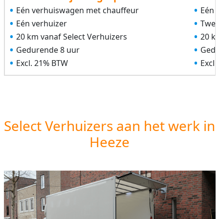
Eén verhuiswagen met chauffeur
Eén 
Eén verhuizer
Twee
20 km vanaf Select Verhuizers
20 k
Gedurende 8 uur
Gedu
Excl. 21% BTW
Excl
Select Verhuizers aan het werk in
Heeze