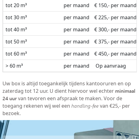
tot 20 m³
per maand
€ 150,- per maand
tot 30 m³
per maand
€ 225,- per maand
tot 40 m³
per maand
€ 300,- per maand
tot 50 m³
per maand
€ 375,- per maand
tot 60 m³
per maand
€ 450,- per maand
> 60 m³
per maand
Op aanvraag
Uw box is altijd toegankelijk tijdens kantooruren en op
minimaal
zaterdag tot 12 uur. U dient hiervoor wel echter
24 uur
van tevoren een afspraak te maken. Voor de
toegang rekenen wij wel een
handling-fee
van €25,- per
bezoek.