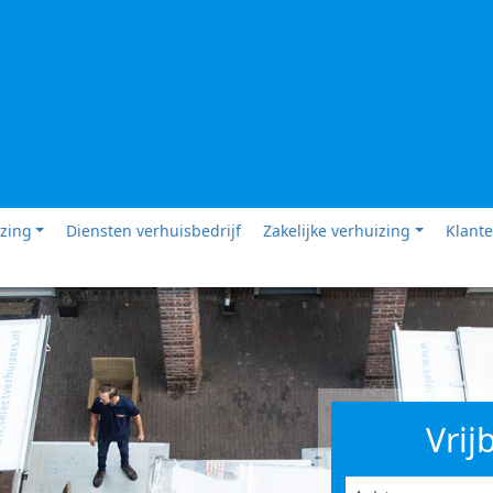
izing
Diensten verhuisbedrijf
Zakelijke verhuizing
Klante
Vrij