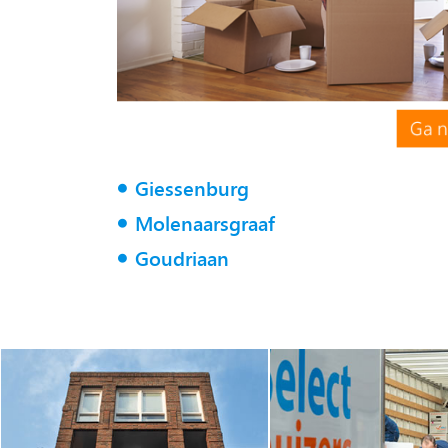
Giessenburg
Molenaarsgraaf
Goudriaan