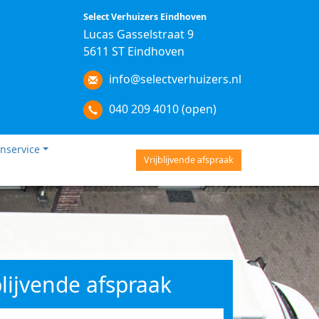
Select Verhuizers Eindhoven
Lucas Gasselstraat 9
5611 ST Eindhoven
info@selectverhuizers.nl
040 209 4010 (open)
nservice
Vrijblijvende afspraak
blijvende afspraak