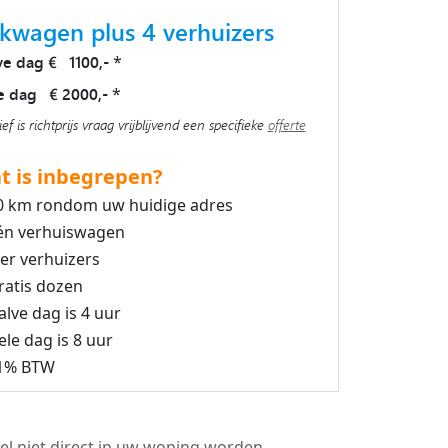
kwagen plus 4 verhuizers
ve dag € 1100,-
*
e dag € 2000,-
*
ief is richtprijs vraag vrijblijvend een specifieke
offerte
t is inbegrepen?
0 km rondom uw huidige adres
én verhuiswagen
ier verhuizers
ratis dozen
alve dag is 4 uur
ele dag is 8 uur
1% BTW
el niet direct in uw woning worden