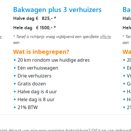
Bakwagen plus 3 verhuizers
Ba
Halve dag € 825,-
Hal
*
Hele dag € 1500,-
Hel
*
te
* Tarief is richtprijs vraag vrijblijvend een specifieke
offerte
* Tar
aan
aan
Wat is inbegrepen?
Wa
20 km rondom uw huidige adres
2
Eén verhuiswagen
E
Drie verhuizers
V
Gratis dozen
G
Halve dag is 4 uur
H
Hele dag is 8 uur
H
21% BTW
2
niet direct uw nieuwe woning betrekken? Of kan uw inboed