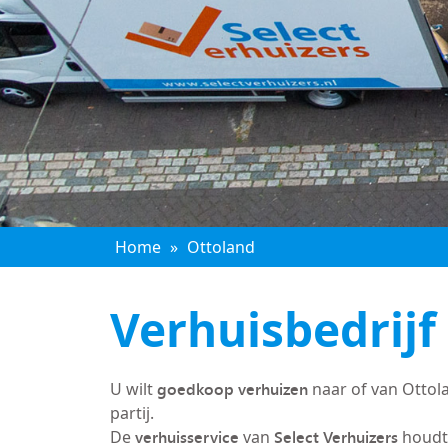
Home
»
Ottoland
Verhuisbedrijf
goedkoop verhuizen
U wilt
naar of van Ottol
partij.
verhuisservice
Select Verhuizers
De
van
houdt 