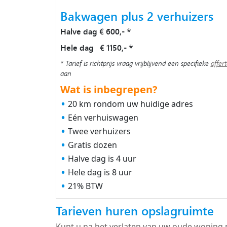
Bakwagen plus 2 verhuizers
Halve dag € 600,-
*
Hele dag € 1150,-
*
* Tarief is richtprijs vraag vrijblijvend een specifieke
offer
aan
Wat is inbegrepen?
20 km rondom uw huidige adres
Eén verhuiswagen
Twee verhuizers
Gratis dozen
Halve dag is 4 uur
Hele dag is 8 uur
21% BTW
Tarieven huren opslagruimte
Kunt u na het verlaten van uw oude woning 