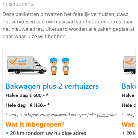
huishoudens.
Deze pakketten omvatten het feitelijk verhuizen; d.w.z.
het vervoeren van uw huisraad van het oude adres naar
het nieuwe adres. Uiteraard worden alle zaken geplaatst
daar waar u ze wilt hebben.
Bakwagen plus 2 verhuizers
Bakw
Halve dag € 600,-
Halve 
*
Hele dag € 1150,-
Hele d
*
* Tarief is richtprijs vraag vrijblijvend een specifieke
offerte
aan
* Tarief i
Wat is inbegrepen?
Wat i
20 km rondom uw huidige adres
20 k