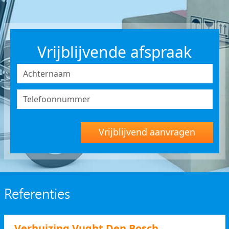
Vrijblijvende afspraak
Vrijblijvend aanvragen
Referenties
Verhuizing Vught Den Bosch