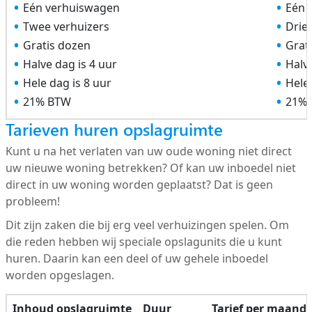
Eén verhuiswagen
Eén 
Twee verhuizers
Drie
Gratis dozen
Grat
Halve dag is 4 uur
Halve
Hele dag is 8 uur
Hele 
21% BTW
21%
Tarieven huren opslagruimte
Kunt u na het verlaten van uw oude woning niet direct
uw nieuwe woning betrekken? Of kan uw inboedel niet
direct in uw woning worden geplaatst? Dat is geen
probleem!
Dit zijn zaken die bij erg veel verhuizingen spelen. Om
die reden hebben wij speciale opslagunits die u kunt
huren. Daarin kan een deel of uw gehele inboedel
worden opgeslagen.
Inhoud opslagruimte
Duur
Tarief per maand