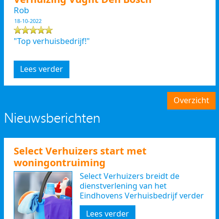
Rob
18-10-2022
"Top verhuisbedrijf!"
Lees verder
Overzicht
Nieuwsberichten
Select Verhuizers start met
woningontruiming
Select Verhuizers breidt de
dienstverlening van het
Eindhovens Verhuisbedrijf verder
uit
Lees verder