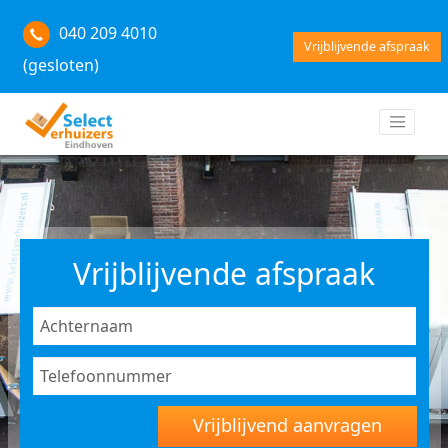
040 209 4010
Vrijblijvende afspraak
(gesloten)
Vrijblijvende afspraak
Vrijblijvend aanvragen