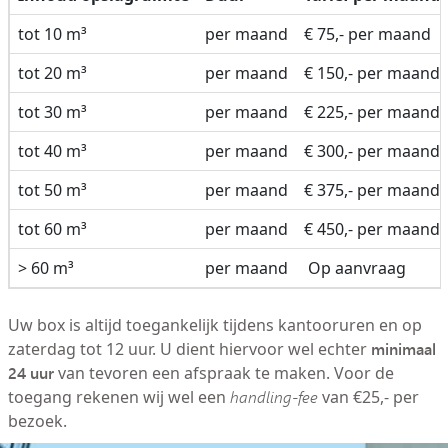
tot 10 m³
per maand
€ 75,- per maand
tot 20 m³
per maand
€ 150,- per maand
tot 30 m³
per maand
€ 225,- per maand
tot 40 m³
per maand
€ 300,- per maand
tot 50 m³
per maand
€ 375,- per maand
tot 60 m³
per maand
€ 450,- per maand
> 60 m³
per maand
Op aanvraag
Uw box is altijd toegankelijk tijdens kantooruren en op
minimaal
zaterdag tot 12 uur. U dient hiervoor wel echter
24 uur
van tevoren een afspraak te maken. Voor de
toegang rekenen wij wel een
handling-fee
van €25,- per
bezoek.