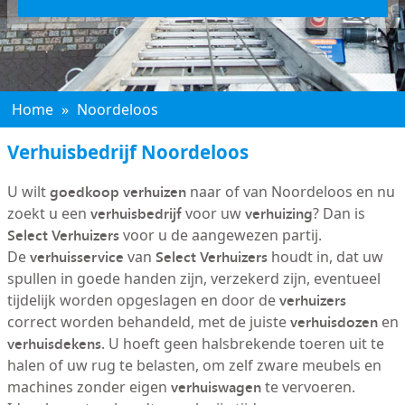
Home
»
Noordeloos
Verhuisbedrijf Noordeloos
goedkoop verhuizen
U wilt
naar of van Noordeloos en nu
verhuisbedrijf
verhuizing
zoekt u een
voor uw
? Dan is
Select Verhuizers
voor u de aangewezen partij.
verhuisservice
Select Verhuizers
De
van
houdt in, dat uw
spullen in goede handen zijn, verzekerd zijn, eventueel
verhuizers
tijdelijk worden opgeslagen en door de
verhuisdozen
correct worden behandeld, met de juiste
en
verhuisdekens
. U hoeft geen halsbrekende toeren uit te
halen of uw rug te belasten, om zelf zware meubels en
verhuiswagen
machines zonder eigen
te vervoeren.