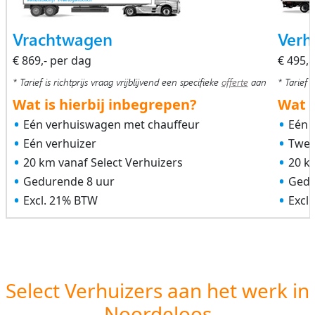
Vrachtwagen
Verh
€ 869,- per dag
€ 495,
* Tarief is richtprijs vraag vrijblijvend een specifieke
offerte
aan
* Tarief i
Wat is hierbij inbegrepen?
Wat i
Eén verhuiswagen met chauffeur
Eén 
Eén verhuizer
Twee
20 km vanaf Select Verhuizers
20 k
Gedurende 8 uur
Gedu
Excl. 21% BTW
Excl
Select Verhuizers aan het werk in
Noordeloos