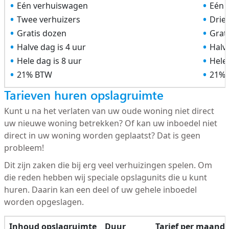
Eén verhuiswagen
Eén 
Twee verhuizers
Drie
Gratis dozen
Grat
Halve dag is 4 uur
Halve
Hele dag is 8 uur
Hele 
21% BTW
21%
Tarieven huren opslagruimte
Kunt u na het verlaten van uw oude woning niet direct
uw nieuwe woning betrekken? Of kan uw inboedel niet
direct in uw woning worden geplaatst? Dat is geen
probleem!
Dit zijn zaken die bij erg veel verhuizingen spelen. Om
die reden hebben wij speciale opslagunits die u kunt
huren. Daarin kan een deel of uw gehele inboedel
worden opgeslagen.
Inhoud opslagruimte
Duur
Tarief per maand