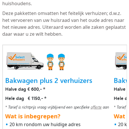
huishoudens.
Deze pakketten omvatten het feitelijk verhuizen; d.w.z.
het vervoeren van uw huisraad van het oude adres naar
het nieuwe adres. Uiteraard worden alle zaken geplaatst
daar waar u ze wilt hebben.
Bakwagen plus 2 verhuizers
Bakw
Halve dag € 600,-
Halve 
*
Hele dag € 1150,-
Hele d
*
* Tarief is richtprijs vraag vrijblijvend een specifieke
offerte
aan
* Tarief i
Wat is inbegrepen?
Wat i
20 km rondom uw huidige adres
20 k