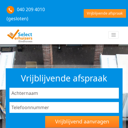
040 209 4010
Vrijblijvende afspraak
(gesloten)
Vrijblijvende afspraak
Vrijblijvend aanvragen