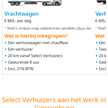
Vrachtwagen
Verh
€ 869,- per dag
€ 495,
* Tarief is richtprijs vraag vrijblijvend een specifieke
offerte
aan
* Tarief i
Wat is hierbij inbegrepen?
Wat i
Eén verhuiswagen met chauffeur
Eén 
Eén verhuizer
Twee
20 km vanaf Select Verhuizers
20 k
Gedurende 8 uur
Gedu
Excl. 21% BTW
Excl
Select Verhuizers aan het werk in
Giessenburg