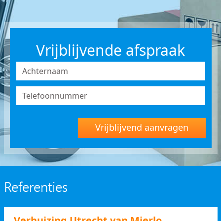
Vrijblijvende afspraak
Vrijblijvend aanvragen
Referenties
Verhuizing Utrecht van Mierlo