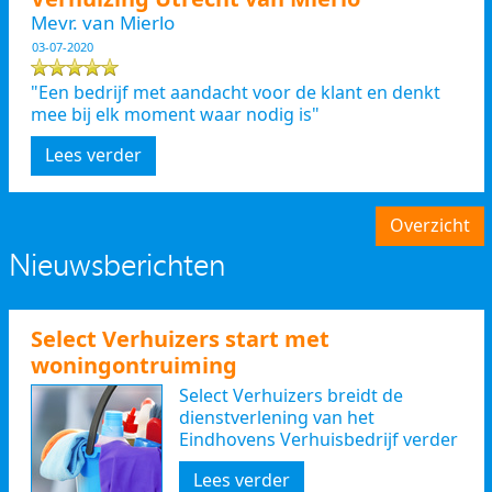
Mevr. van Mierlo
03-07-2020
"Een bedrijf met aandacht voor de klant en denkt
mee bij elk moment waar nodig is"
Lees verder
Overzicht
Nieuwsberichten
Select Verhuizers start met
woningontruiming
Select Verhuizers breidt de
dienstverlening van het
Eindhovens Verhuisbedrijf verder
uit
Lees verder