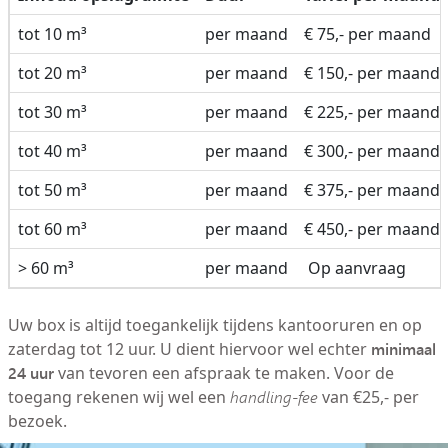
tot 10 m³
per maand
€ 75,- per maand
tot 20 m³
per maand
€ 150,- per maand
tot 30 m³
per maand
€ 225,- per maand
tot 40 m³
per maand
€ 300,- per maand
tot 50 m³
per maand
€ 375,- per maand
tot 60 m³
per maand
€ 450,- per maand
> 60 m³
per maand
Op aanvraag
Uw box is altijd toegankelijk tijdens kantooruren en op
minimaal
zaterdag tot 12 uur. U dient hiervoor wel echter
24 uur
van tevoren een afspraak te maken. Voor de
toegang rekenen wij wel een
handling-fee
van €25,- per
bezoek.