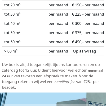
tot 20 m³
per maand
€ 150,- per maand
tot 30 m³
per maand
€ 225,- per maand
tot 40 m³
per maand
€ 300,- per maand
tot 50 m³
per maand
€ 375,- per maand
tot 60 m³
per maand
€ 450,- per maand
> 60 m³
per maand
Op aanvraag
Uw box is altijd toegankelijk tijdens kantooruren en op
minimaal
zaterdag tot 12 uur. U dient hiervoor wel echter
24 uur
van tevoren een afspraak te maken. Voor de
toegang rekenen wij wel een
handling-fee
van €25,- per
bezoek.