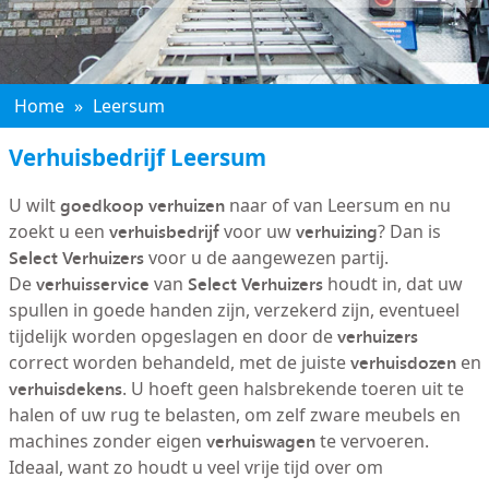
Home
»
Leersum
Verhuisbedrijf Leersum
goedkoop verhuizen
U wilt
naar of van Leersum en nu
verhuisbedrijf
verhuizing
zoekt u een
voor uw
? Dan is
Select Verhuizers
voor u de aangewezen partij.
verhuisservice
Select Verhuizers
De
van
houdt in, dat uw
spullen in goede handen zijn, verzekerd zijn, eventueel
verhuizers
tijdelijk worden opgeslagen en door de
verhuisdozen
correct worden behandeld, met de juiste
en
verhuisdekens
. U hoeft geen halsbrekende toeren uit te
halen of uw rug te belasten, om zelf zware meubels en
verhuiswagen
machines zonder eigen
te vervoeren.
Ideaal, want zo houdt u veel vrije tijd over om