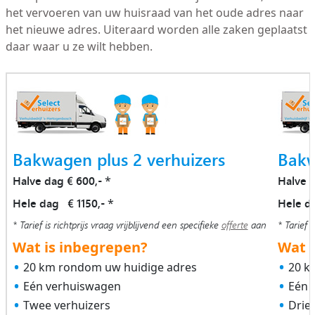
het vervoeren van uw huisraad van het oude adres naar
het nieuwe adres. Uiteraard worden alle zaken geplaatst
daar waar u ze wilt hebben.
Bakwagen plus 2 verhuizers
Bakw
Halve dag € 600,-
Halve 
*
Hele dag € 1150,-
Hele d
*
* Tarief is richtprijs vraag vrijblijvend een specifieke
offerte
aan
* Tarief i
Wat is inbegrepen?
Wat i
20 km rondom uw huidige adres
20 k
Eén verhuiswagen
Eén 
Twee verhuizers
Drie