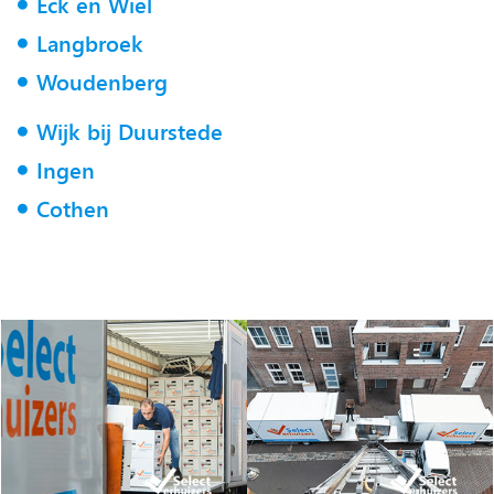
Eck en Wiel
Langbroek
Woudenberg
Wijk bij Duurstede
Ingen
Cothen