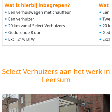
Wat is hierbij inbegrepen?
Wat i
Eén verhuiswagen met chauffeur
Eén 
Eén verhuizer
Twee
20 km vanaf Select Verhuizers
20 k
Gedurende 8 uur
Gedu
Excl. 21% BTW
Excl
Select Verhuizers aan het werk in
Leersum