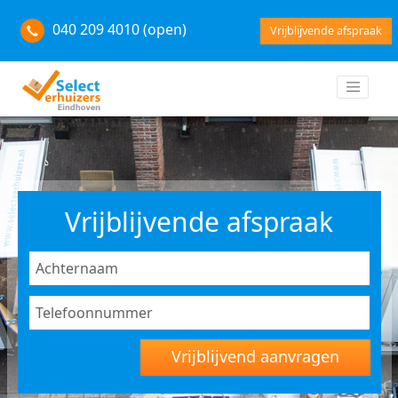
040 209 4010 (open)
Vrijblijvende afspraak
Vrijblijvende afspraak
Vrijblijvend aanvragen