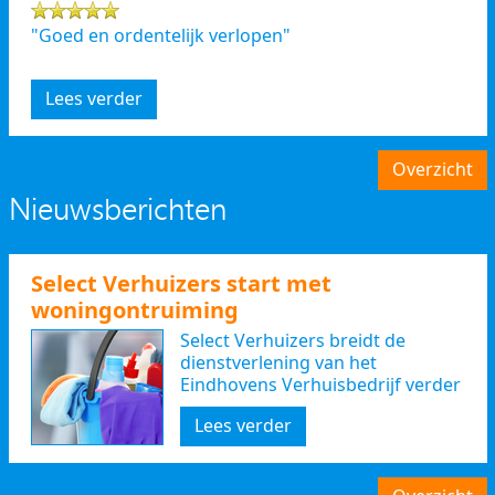
"Goed en ordentelijk verlopen"
Lees verder
Overzicht
Nieuwsberichten
Select Verhuizers start met
woningontruiming
Select Verhuizers breidt de
dienstverlening van het
Eindhovens Verhuisbedrijf verder
uit
Lees verder