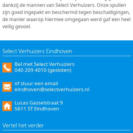
dankzij de mannen van Select Verhuizers. Onze spullen
zijn goed ingepakt en beschermd tegen beschadigingen,
de manier waarop hiermee omgegaan werd gaf een heel
veilig gevoel.
Select Verhuizers Eindhoven
Bel met Select Verhuizers
040 209 4010 (gesloten)
of stuur een email
eindhoven@selectverhuizers.nl
Lucas Gasselstraat 9
5611 ST Eindhoven
Vertel het verder