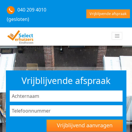
040 209 4010
Vrijblijvende afspraak
(gesloten)
Vrijblijvende afspraak
Vrijblijvend aanvragen