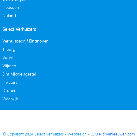
Heusden
Nuland
Select Verhuizers
Verhuisbedrijf Eindhoven
Tilburg
Vught
Vlijmen
Sint Michielsgestel
Helvoirt
Drunen
Waalwijk
© Copyright 2024 Select Verhuizers -
Webdesign
-
SEO Rickvanleeuwen.com