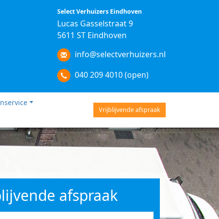
Select Verhuizers Eindhoven
Lucas Gasselstraat 9
5611 ST Eindhoven
info@selectverhuizers.nl
040 209 4010 (open)
nservice
Vrijblijvende afspraak
blijvende afspraak