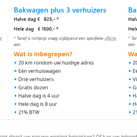
Bakwagen plus 3 verhuizers
Ba
Halve dag € 825,-
Hal
*
Hele dag € 1500,-
Hel
*
te
* Tarief is richtprijs vraag vrijblijvend een specifieke
offerte
* Tar
aan
aan
Wat is inbegrepen?
Wa
20 km rondom uw huidige adres
2
Eén verhuiswagen
E
Drie verhuizers
V
Gratis dozen
G
Halve dag is 4 uur
H
Hele dag is 8 uur
H
21% BTW
2
niet direct uw nieuwe woning betrekken? Of kan uw inboed