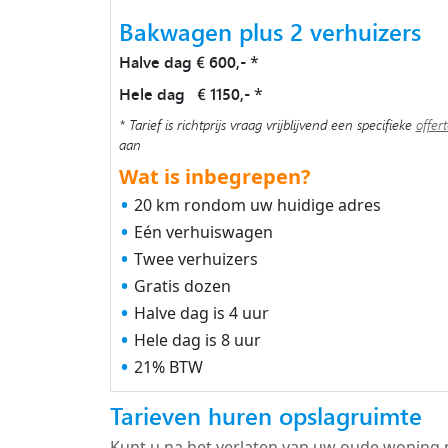
Bakwagen plus 2 verhuizers
Halve dag € 600,-
*
Hele dag € 1150,-
*
* Tarief is richtprijs vraag vrijblijvend een specifieke
offer
aan
Wat is inbegrepen?
20 km rondom uw huidige adres
Eén verhuiswagen
Twee verhuizers
Gratis dozen
Halve dag is 4 uur
Hele dag is 8 uur
21% BTW
Tarieven huren opslagruimte
Kunt u na het verlaten van uw oude woning 