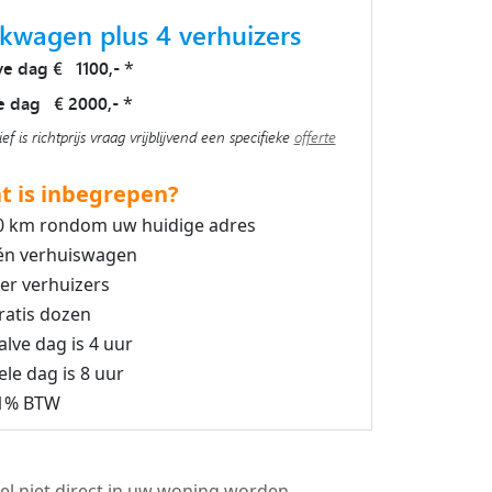
kwagen plus 4 verhuizers
ve dag € 1100,-
*
e dag € 2000,-
*
ief is richtprijs vraag vrijblijvend een specifieke
offerte
t is inbegrepen?
0 km rondom uw huidige adres
én verhuiswagen
ier verhuizers
ratis dozen
alve dag is 4 uur
ele dag is 8 uur
1% BTW
el niet direct in uw woning worden