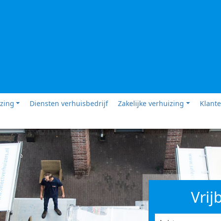
izing
Diensten verhuisbedrijf
Zakelijke verhuizing
Klante
Vrij