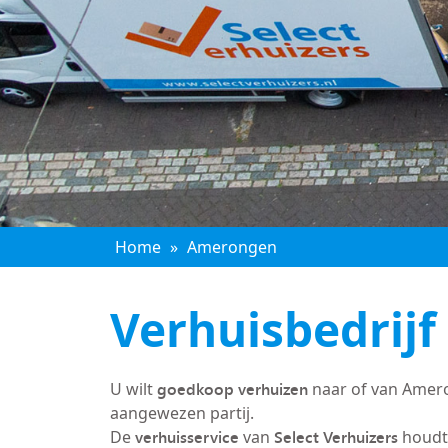
Home
»
Amerongen
Verhuisbedrij
goedkoop verhuizen
U wilt
naar of van Amer
aangewezen partij.
verhuisservice
Select Verhuizers
De
van
houdt 