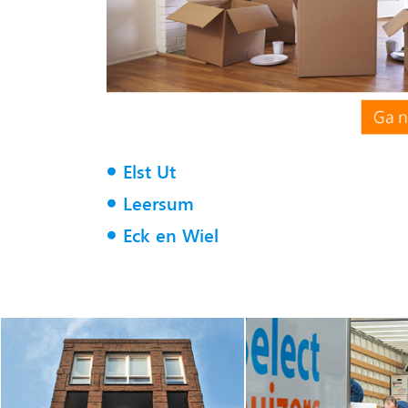
Elst Ut
Leersum
Eck en Wiel