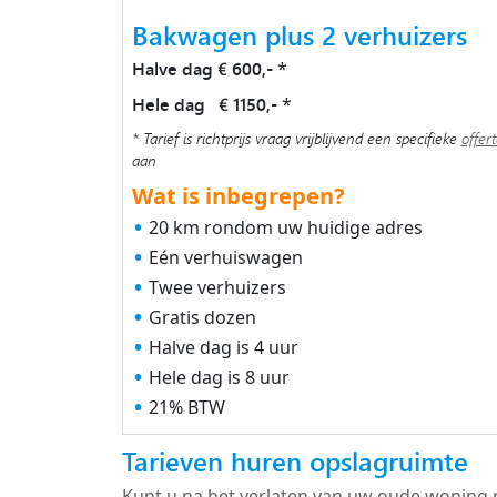
Bakwagen plus 2 verhuizers
Halve dag € 600,-
*
Hele dag € 1150,-
*
* Tarief is richtprijs vraag vrijblijvend een specifieke
offer
aan
Wat is inbegrepen?
20 km rondom uw huidige adres
Eén verhuiswagen
Twee verhuizers
Gratis dozen
Halve dag is 4 uur
Hele dag is 8 uur
21% BTW
Tarieven huren opslagruimte
Kunt u na het verlaten van uw oude woning 