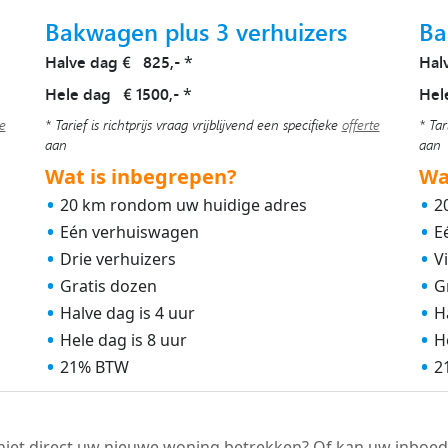
Bakwagen plus 3 verhuizers
Ba
Halve dag € 825,-
Hal
*
Hele dag € 1500,-
Hel
*
te
* Tarief is richtprijs vraag vrijblijvend een specifieke
offerte
* Tar
aan
aan
Wat is inbegrepen?
Wa
20 km rondom uw huidige adres
2
Eén verhuiswagen
E
Drie verhuizers
V
Gratis dozen
G
Halve dag is 4 uur
H
Hele dag is 8 uur
H
21% BTW
2
niet direct uw nieuwe woning betrekken? Of kan uw inboed