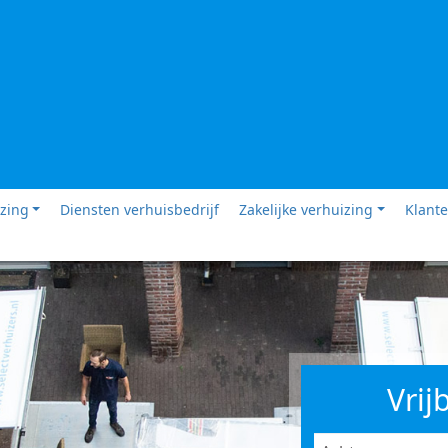
izing
Diensten verhuisbedrijf
Zakelijke verhuizing
Klante
Vrij