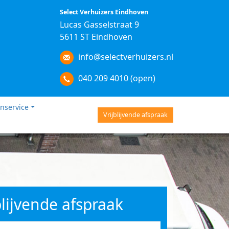
Select Verhuizers Eindhoven
Lucas Gasselstraat 9
5611 ST Eindhoven
info@selectverhuizers.nl
040 209 4010 (open)
nservice
Vrijblijvende afspraak
blijvende afspraak