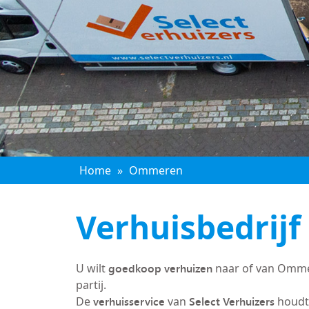
Home
»
Ommeren
Verhuisbedrij
goedkoop verhuizen
U wilt
naar of van Omme
partij.
verhuisservice
Select Verhuizers
De
van
houdt 