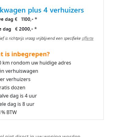
kwagen plus 4 verhuizers
ve dag € 1100,-
*
e dag € 2000,-
*
ief is richtprijs vraag vrijblijvend een specifieke
offerte
t is inbegrepen?
0 km rondom uw huidige adres
én verhuiswagen
ier verhuizers
ratis dozen
alve dag is 4 uur
ele dag is 8 uur
1% BTW
el niet direct in uw woning worden