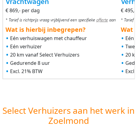
Vrachtwagen
Verh
€ 869,- per dag
€ 495,
* Tarief is richtprijs vraag vrijblijvend een specifieke
offerte
aan
* Tarief i
Wat is hierbij inbegrepen?
Wat i
Eén verhuiswagen met chauffeur
Eén 
Eén verhuizer
Twee
20 km vanaf Select Verhuizers
20 k
Gedurende 8 uur
Gedu
Excl. 21% BTW
Excl
Select Verhuizers aan het werk in
Zoelmond