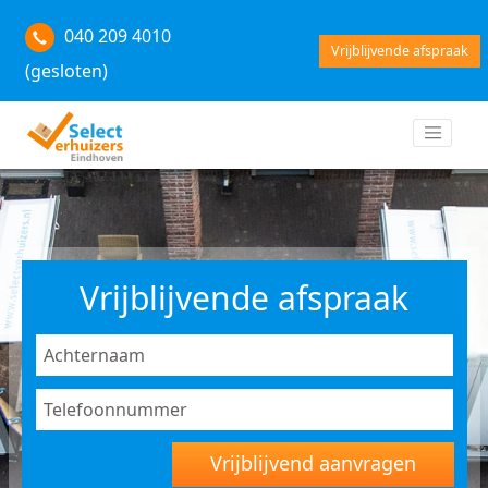
040 209 4010
Vrijblijvende afspraak
(gesloten)
Vrijblijvende afspraak
Vrijblijvend aanvragen