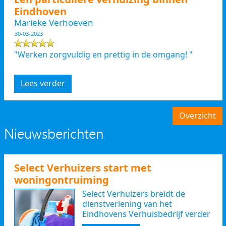
Eindhoven
Marieke Verhoeven
30-03-2023
"Werken zorgvuldig en prettig in de omgang! "
Lees verder
Overzicht
Nieuwsberichten
Select Verhuizers start met
woningontruiming
Select Verhuizers breidt de
dienstverlening van het
Eindhovens Verhuisbedrijf verder
uit