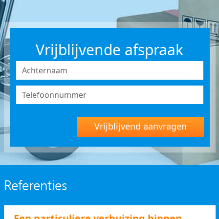
Vrijblijvende afspraak
Vrijblijvend aanvragen
Referenties
Een particuliere verhuizing binnen