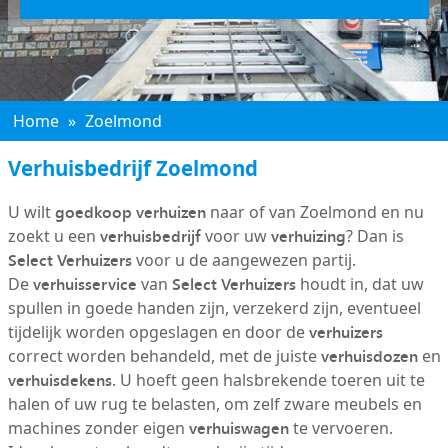
Home
»
Zoelmond
Verhuisbedrijf Zoelmond
goedkoop verhuizen
U wilt
naar of van Zoelmond en nu
verhuisbedrijf
verhuizing
zoekt u een
voor uw
? Dan is
Select Verhuizers
voor u de aangewezen partij.
verhuisservice
Select Verhuizers
De
van
houdt in, dat uw
spullen in goede handen zijn, verzekerd zijn, eventueel
verhuizers
tijdelijk worden opgeslagen en door de
verhuisdozen
correct worden behandeld, met de juiste
en
verhuisdekens
. U hoeft geen halsbrekende toeren uit te
halen of uw rug te belasten, om zelf zware meubels en
verhuiswagen
machines zonder eigen
te vervoeren.