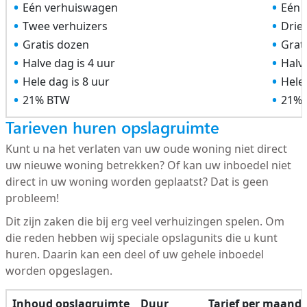
Eén verhuiswagen
Eén 
Twee verhuizers
Drie
Gratis dozen
Grat
Halve dag is 4 uur
Halve
Hele dag is 8 uur
Hele 
21% BTW
21%
Tarieven huren opslagruimte
Kunt u na het verlaten van uw oude woning niet direct
uw nieuwe woning betrekken? Of kan uw inboedel niet
direct in uw woning worden geplaatst? Dat is geen
probleem!
Dit zijn zaken die bij erg veel verhuizingen spelen. Om
die reden hebben wij speciale opslagunits die u kunt
huren. Daarin kan een deel of uw gehele inboedel
worden opgeslagen.
Inhoud opslagruimte
Duur
Tarief per maand