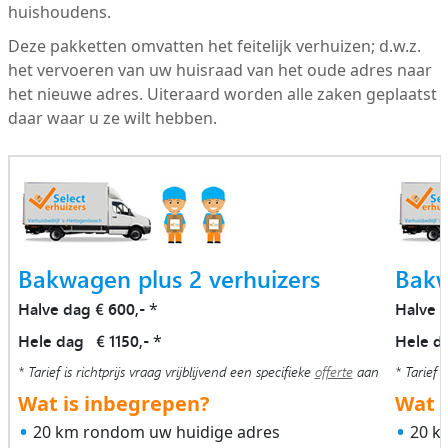
huishoudens.
Deze pakketten omvatten het feitelijk verhuizen; d.w.z.
het vervoeren van uw huisraad van het oude adres naar
het nieuwe adres. Uiteraard worden alle zaken geplaatst
daar waar u ze wilt hebben.
Bakwagen plus 2 verhuizers
Bakw
Halve dag € 600,-
Halve 
*
Hele dag € 1150,-
Hele d
*
* Tarief is richtprijs vraag vrijblijvend een specifieke
offerte
aan
* Tarief i
Wat is inbegrepen?
Wat i
20 km rondom uw huidige adres
20 k