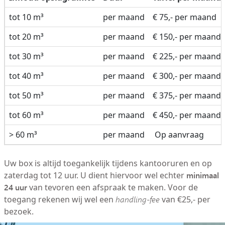
tot 10 m³
per maand
€ 75,- per maand
tot 20 m³
per maand
€ 150,- per maand
tot 30 m³
per maand
€ 225,- per maand
tot 40 m³
per maand
€ 300,- per maand
tot 50 m³
per maand
€ 375,- per maand
tot 60 m³
per maand
€ 450,- per maand
> 60 m³
per maand
Op aanvraag
Uw box is altijd toegankelijk tijdens kantooruren en op
minimaal
zaterdag tot 12 uur. U dient hiervoor wel echter
24 uur
van tevoren een afspraak te maken. Voor de
toegang rekenen wij wel een
handling-fee
van €25,- per
bezoek.