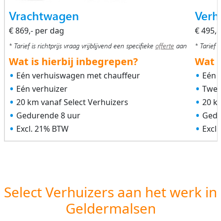
Vrachtwagen
Verh
€ 869,- per dag
€ 495,
* Tarief is richtprijs vraag vrijblijvend een specifieke
offerte
aan
* Tarief i
Wat is hierbij inbegrepen?
Wat i
Eén verhuiswagen met chauffeur
Eén 
Eén verhuizer
Twee
20 km vanaf Select Verhuizers
20 k
Gedurende 8 uur
Gedu
Excl. 21% BTW
Excl
Select Verhuizers aan het werk in
Geldermalsen