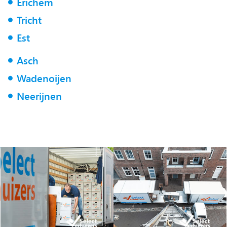
Erichem
Tricht
Est
Asch
Wadenoijen
Neerijnen