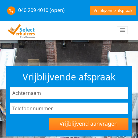
040 209 4010 (open)
Vrijblijvende afspraak
Vrijblijvende afspraak
Vrijblijvend aanvragen