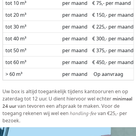
tot 10 m³
per maand
€ 75,- per maand
tot 20 m³
per maand
€ 150,- per maand
tot 30 m³
per maand
€ 225,- per maand
tot 40 m³
per maand
€ 300,- per maand
tot 50 m³
per maand
€ 375,- per maand
tot 60 m³
per maand
€ 450,- per maand
> 60 m³
per maand
Op aanvraag
Uw box is altijd toegankelijk tijdens kantooruren en op
minimaal
zaterdag tot 12 uur. U dient hiervoor wel echter
24 uur
van tevoren een afspraak te maken. Voor de
toegang rekenen wij wel een
handling-fee
van €25,- per
bezoek.