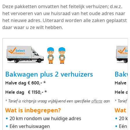
Deze pakketten omvatten het feitelijk verhuizen; d.w.z.
het vervoeren van uw huisraad van het oude adres naar
het nieuwe adres. Uiteraard worden alle zaken geplaatst
daar waar u ze wilt hebben.
Bakwagen plus 2 verhuizers
Bakw
Halve dag € 600,-
Halve 
*
Hele dag € 1150,-
Hele d
*
* Tarief is richtprijs vraag vrijblijvend een specifieke
offerte
aan
* Tarief i
Wat is inbegrepen?
Wat i
20 km rondom uw huidige adres
20 k
Eén verhuiswagen
Eén 