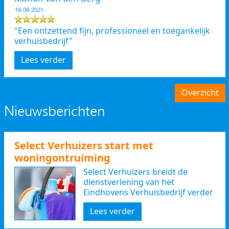
18-08-2021
"Een ontzettend fijn, professioneel en toegankelijk
verhuisbedrijf"
Lees verder
Overzicht
Nieuwsberichten
Select Verhuizers start met
woningontruiming
Select Verhuizers breidt de
dienstverlening van het
Eindhovens Verhuisbedrijf verder
uit
Lees verder