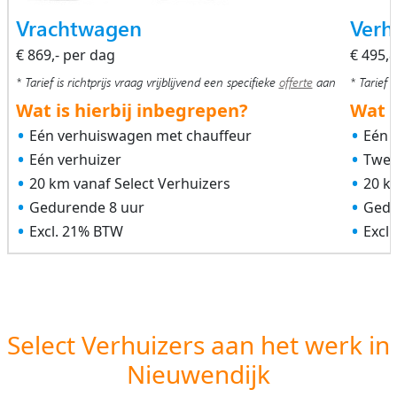
Vrachtwagen
Verh
€ 869,- per dag
€ 495,
* Tarief is richtprijs vraag vrijblijvend een specifieke
offerte
aan
* Tarief i
Wat is hierbij inbegrepen?
Wat i
Eén verhuiswagen met chauffeur
Eén 
Eén verhuizer
Twee
20 km vanaf Select Verhuizers
20 k
Gedurende 8 uur
Gedu
Excl. 21% BTW
Excl
Select Verhuizers aan het werk in
Nieuwendijk