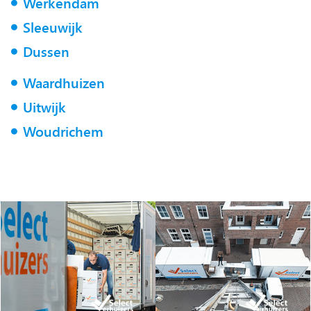
Werkendam
Sleeuwijk
Dussen
Waardhuizen
Uitwijk
Woudrichem