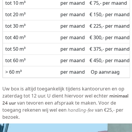
tot 10 m³
per maand
€ 75,- per maand
tot 20 m³
per maand
€ 150,- per maand
tot 30 m³
per maand
€ 225,- per maand
tot 40 m³
per maand
€ 300,- per maand
tot 50 m³
per maand
€ 375,- per maand
tot 60 m³
per maand
€ 450,- per maand
> 60 m³
per maand
Op aanvraag
Uw box is altijd toegankelijk tijdens kantooruren en op
minimaal
zaterdag tot 12 uur. U dient hiervoor wel echter
24 uur
van tevoren een afspraak te maken. Voor de
toegang rekenen wij wel een
handling-fee
van €25,- per
bezoek.