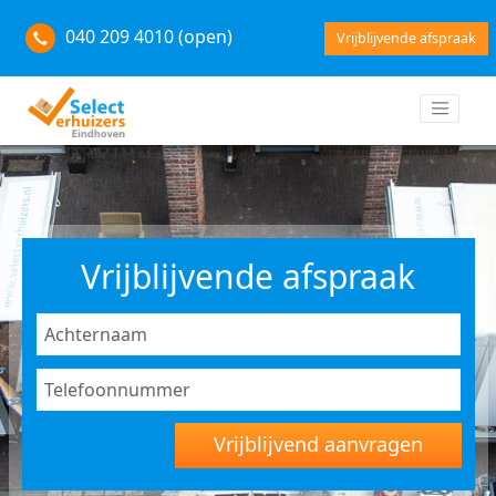
040 209 4010 (open)
Vrijblijvende afspraak
Vrijblijvende afspraak
Vrijblijvend aanvragen