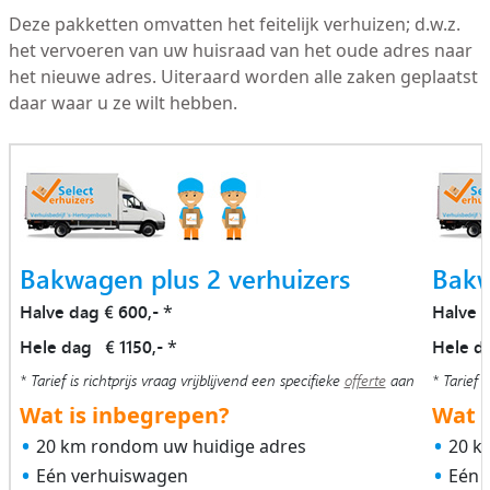
Deze pakketten omvatten het feitelijk verhuizen; d.w.z.
het vervoeren van uw huisraad van het oude adres naar
het nieuwe adres. Uiteraard worden alle zaken geplaatst
daar waar u ze wilt hebben.
Bakwagen plus 2 verhuizers
Bakw
Halve dag € 600,-
Halve 
*
Hele dag € 1150,-
Hele d
*
* Tarief is richtprijs vraag vrijblijvend een specifieke
offerte
aan
* Tarief i
Wat is inbegrepen?
Wat i
20 km rondom uw huidige adres
20 k
Eén verhuiswagen
Eén 