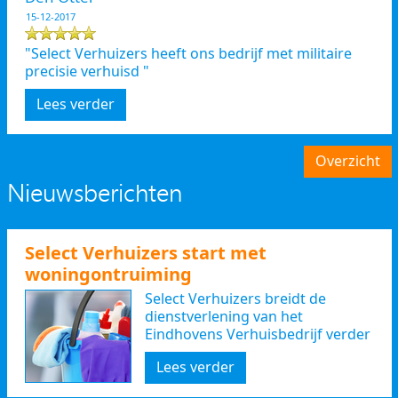
15-12-2017
"Select Verhuizers heeft ons bedrijf met militaire
precisie verhuisd "
Lees verder
Overzicht
Nieuwsberichten
Select Verhuizers start met
woningontruiming
Select Verhuizers breidt de
dienstverlening van het
Eindhovens Verhuisbedrijf verder
uit
Lees verder