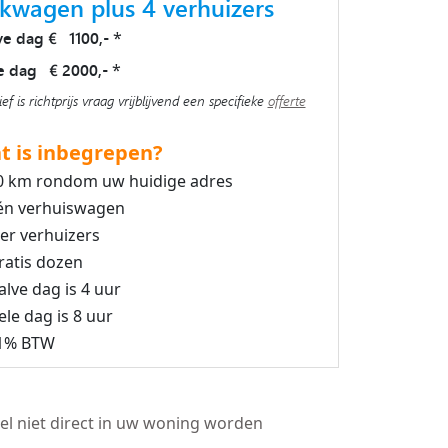
kwagen plus 4 verhuizers
ve dag € 1100,-
*
e dag € 2000,-
*
ief is richtprijs vraag vrijblijvend een specifieke
offerte
t is inbegrepen?
0 km rondom uw huidige adres
én verhuiswagen
ier verhuizers
ratis dozen
alve dag is 4 uur
ele dag is 8 uur
1% BTW
el niet direct in uw woning worden