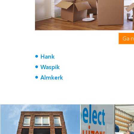
Hank
Waspik
Almkerk