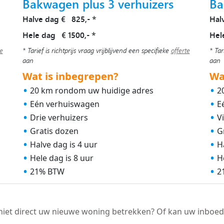
Bakwagen plus 3 verhuizers
Ba
Halve dag € 825,-
Hal
*
Hele dag € 1500,-
Hel
*
te
* Tarief is richtprijs vraag vrijblijvend een specifieke
offerte
* Tar
aan
aan
Wat is inbegrepen?
Wa
20 km rondom uw huidige adres
2
Eén verhuiswagen
E
Drie verhuizers
V
Gratis dozen
G
Halve dag is 4 uur
H
Hele dag is 8 uur
H
21% BTW
2
niet direct uw nieuwe woning betrekken? Of kan uw inboed