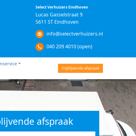
Select Verhuizers Eindhoven
Lucas Gasselstraat 9
5611 ST Eindhoven
info@selectverhuizers.nl
040 209 4010 (open)
nservice
Vrijblijvende afspraak
blijvende afspraak