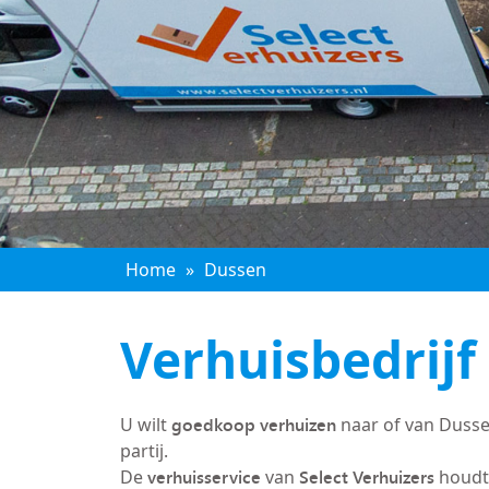
Home
»
Dussen
Verhuisbedrijf
goedkoop verhuizen
U wilt
naar of van Dusse
partij.
verhuisservice
Select Verhuizers
De
van
houdt 