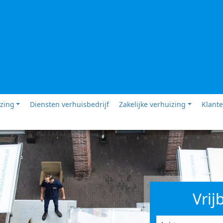
izing
Diensten verhuisbedrijf
Zakelijke verhuizing
Klante
Vrij