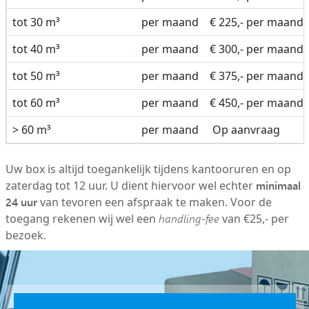
tot 30 m³
per maand
€ 225,- per maand
tot 40 m³
per maand
€ 300,- per maand
tot 50 m³
per maand
€ 375,- per maand
tot 60 m³
per maand
€ 450,- per maand
> 60 m³
per maand
Op aanvraag
Uw box is altijd toegankelijk tijdens kantooruren en op
minimaal
zaterdag tot 12 uur. U dient hiervoor wel echter
24 uur
van tevoren een afspraak te maken. Voor de
toegang rekenen wij wel een
handling-fee
van €25,- per
bezoek.