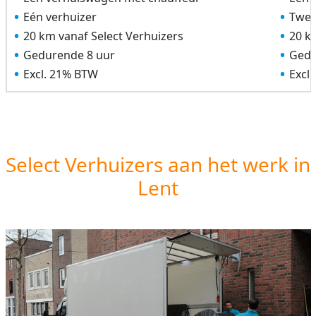
Eén verhuizer
Twee
20 km vanaf Select Verhuizers
20 k
Gedurende 8 uur
Gedu
Excl. 21% BTW
Excl
Select Verhuizers aan het werk in
Lent