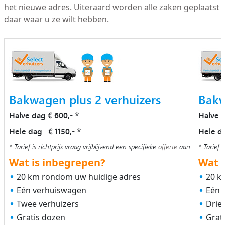
het nieuwe adres. Uiteraard worden alle zaken geplaatst
daar waar u ze wilt hebben.
Bakwagen plus 2 verhuizers
Bakw
Halve dag € 600,-
Halve 
*
Hele dag € 1150,-
Hele d
*
* Tarief is richtprijs vraag vrijblijvend een specifieke
offerte
aan
* Tarief i
Wat is inbegrepen?
Wat i
20 km rondom uw huidige adres
20 k
Eén verhuiswagen
Eén 
Twee verhuizers
Drie
Gratis dozen
Grat