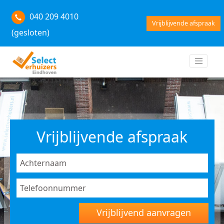
040 209 4010
Vrijblijvende afspraak
(gesloten)
Vrijblijvende afspraak
Vrijblijvend aanvragen