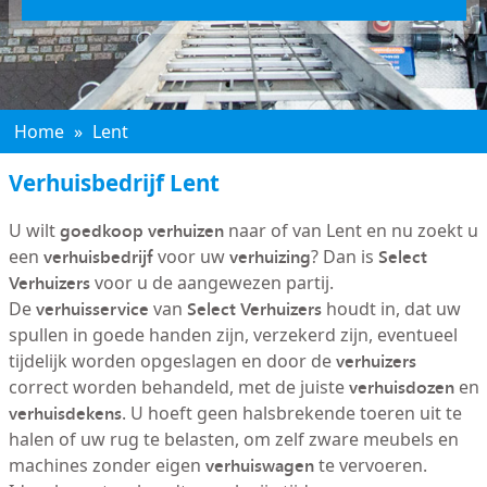
Home
»
Lent
Verhuisbedrijf Lent
goedkoop verhuizen
U wilt
naar of van Lent en nu zoekt u
verhuisbedrijf
verhuizing
Select
een
voor uw
? Dan is
Verhuizers
voor u de aangewezen partij.
verhuisservice
Select Verhuizers
De
van
houdt in, dat uw
spullen in goede handen zijn, verzekerd zijn, eventueel
verhuizers
tijdelijk worden opgeslagen en door de
verhuisdozen
correct worden behandeld, met de juiste
en
verhuisdekens
. U hoeft geen halsbrekende toeren uit te
halen of uw rug te belasten, om zelf zware meubels en
verhuiswagen
machines zonder eigen
te vervoeren.