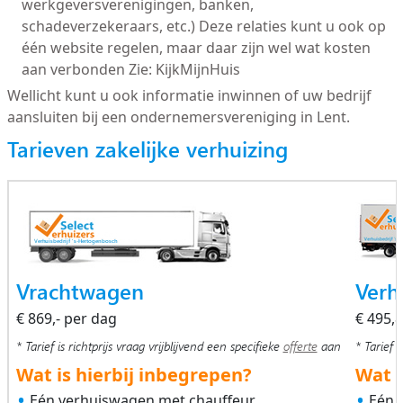
werkgeversverenigingen, banken,
schadeverzekeraars, etc.) Deze relaties kunt u ook op
één website regelen, maar daar zijn wel wat kosten
aan verbonden Zie: KijkMijnHuis
Wellicht kunt u ook informatie inwinnen of uw bedrijf
aansluiten bij een ondernemersvereniging in Lent.
Tarieven zakelijke verhuizing
Vrachtwagen
Verh
€ 869,- per dag
€ 495,
* Tarief is richtprijs vraag vrijblijvend een specifieke
offerte
aan
* Tarief i
Wat is hierbij inbegrepen?
Wat i
Eén verhuiswagen met chauffeur
Eén 