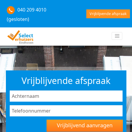
040 209 4010
Vrijblijvende afspraak
(gesloten)
Vrijblijvende afspraak
Vrijblijvend aanvragen