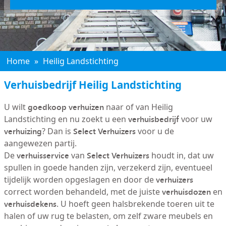
Home
»
Heilig Landstichting
Verhuisbedrijf Heilig Landstichting
goedkoop verhuizen
U wilt
naar of van Heilig
verhuisbedrijf
Landstichting en nu zoekt u een
voor uw
verhuizing
Select Verhuizers
? Dan is
voor u de
aangewezen partij.
verhuisservice
Select Verhuizers
De
van
houdt in, dat uw
spullen in goede handen zijn, verzekerd zijn, eventueel
verhuizers
tijdelijk worden opgeslagen en door de
verhuisdozen
correct worden behandeld, met de juiste
en
verhuisdekens
. U hoeft geen halsbrekende toeren uit te
halen of uw rug te belasten, om zelf zware meubels en