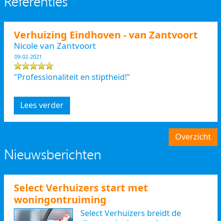
Referenties
Verhuizing Eindhoven - van Zantvoort
Nicole van Zantvoort
09-02-2021
"Professionaliteit en stiptheid!"
Lees verder
Overzicht
Nieuwsberichten
Select Verhuizers start met
woningontruiming
Select Verhuizers breidt de