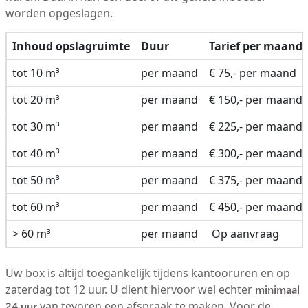
worden opgeslagen.
Inhoud opslagruimte
Duur
Tarief per maand
tot 10 m³
per maand
€ 75,- per maand
tot 20 m³
per maand
€ 150,- per maand
tot 30 m³
per maand
€ 225,- per maand
tot 40 m³
per maand
€ 300,- per maand
tot 50 m³
per maand
€ 375,- per maand
tot 60 m³
per maand
€ 450,- per maand
> 60 m³
per maand
Op aanvraag
Uw box is altijd toegankelijk tijdens kantooruren en op
minimaal
zaterdag tot 12 uur. U dient hiervoor wel echter
24 uur
van tevoren een afspraak te maken. Voor de