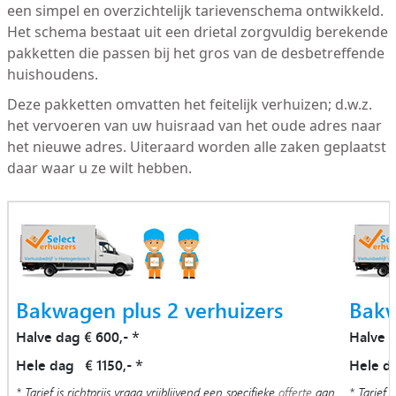
een simpel en overzichtelijk tarievenschema ontwikkeld.
Het schema bestaat uit een drietal zorgvuldig berekende
pakketten die passen bij het gros van de desbetreffende
huishoudens.
Deze pakketten omvatten het feitelijk verhuizen; d.w.z.
het vervoeren van uw huisraad van het oude adres naar
het nieuwe adres. Uiteraard worden alle zaken geplaatst
daar waar u ze wilt hebben.
Bakwagen plus 2 verhuizers
Bakw
Halve dag € 600,-
Halve 
*
Hele dag € 1150,-
Hele d
*
* Tarief is richtprijs vraag vrijblijvend een specifieke
offerte
aan
* Tarief i