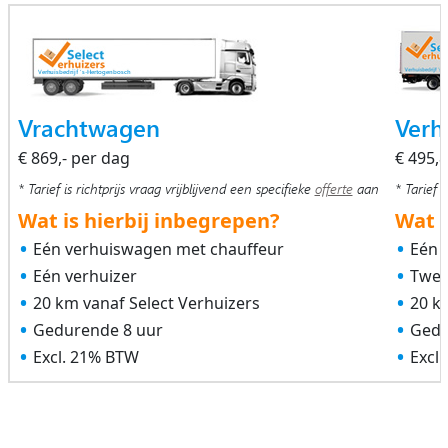
Vrachtwagen
Verh
€ 869,- per dag
€ 495,
* Tarief is richtprijs vraag vrijblijvend een specifieke
offerte
aan
* Tarief i
Wat is hierbij inbegrepen?
Wat i
Eén verhuiswagen met chauffeur
Eén 
Eén verhuizer
Twee
20 km vanaf Select Verhuizers
20 k
Gedurende 8 uur
Gedu
Excl. 21% BTW
Excl