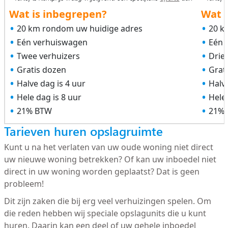
Wat is inbegrepen?
Wat i
20 km rondom uw huidige adres
20 k
Eén verhuiswagen
Eén 
Twee verhuizers
Drie
Gratis dozen
Grat
Halve dag is 4 uur
Halve
Hele dag is 8 uur
Hele 
21% BTW
21%
Tarieven huren opslagruimte
Kunt u na het verlaten van uw oude woning niet direct
uw nieuwe woning betrekken? Of kan uw inboedel niet
direct in uw woning worden geplaatst? Dat is geen
probleem!
Dit zijn zaken die bij erg veel verhuizingen spelen. Om
die reden hebben wij speciale opslagunits die u kunt
huren. Daarin kan een deel of uw gehele inboedel