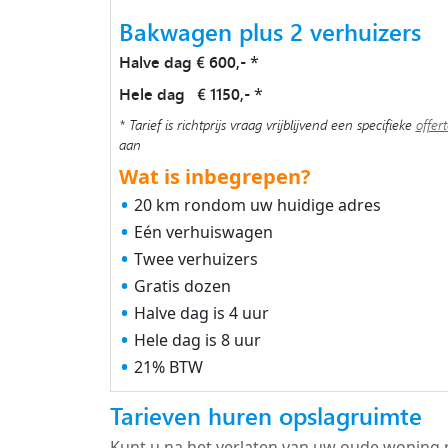
Bakwagen plus 2 verhuizers
Halve dag € 600,-
*
Hele dag € 1150,-
*
* Tarief is richtprijs vraag vrijblijvend een specifieke
offer
aan
Wat is inbegrepen?
20 km rondom uw huidige adres
Eén verhuiswagen
Twee verhuizers
Gratis dozen
Halve dag is 4 uur
Hele dag is 8 uur
21% BTW
Tarieven huren opslagruimte
Kunt u na het verlaten van uw oude woning 