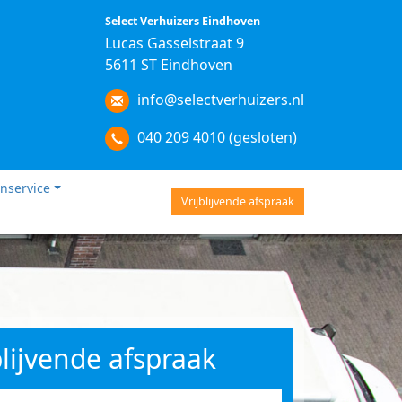
Select Verhuizers Eindhoven
Lucas Gasselstraat 9
5611 ST Eindhoven
info@selectverhuizers.nl
040 209 4010 (gesloten)
nservice
Vrijblijvende afspraak
blijvende afspraak