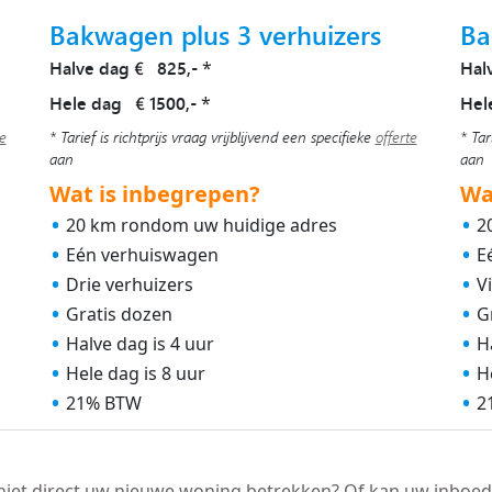
Bakwagen plus 3 verhuizers
Ba
Halve dag € 825,-
Hal
*
Hele dag € 1500,-
Hel
*
te
* Tarief is richtprijs vraag vrijblijvend een specifieke
offerte
* Tar
aan
aan
Wat is inbegrepen?
Wa
20 km rondom uw huidige adres
2
Eén verhuiswagen
E
Drie verhuizers
V
Gratis dozen
G
Halve dag is 4 uur
H
Hele dag is 8 uur
H
21% BTW
2
niet direct uw nieuwe woning betrekken? Of kan uw inboed