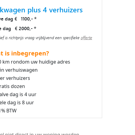
kwagen plus 4 verhuizers
ve dag € 1100,-
*
e dag € 2000,-
*
ief is richtprijs vraag vrijblijvend een specifieke
offerte
t is inbegrepen?
0 km rondom uw huidige adres
én verhuiswagen
ier verhuizers
ratis dozen
alve dag is 4 uur
ele dag is 8 uur
1% BTW
el niet direct in uw woning worden