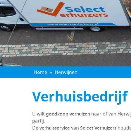
Home
»
Herwijnen
Verhuisbedrijf
goedkoop verhuizen
U wilt
naar of van Herwi
partij.
verhuisservice
Select Verhuizers
De
van
houdt 