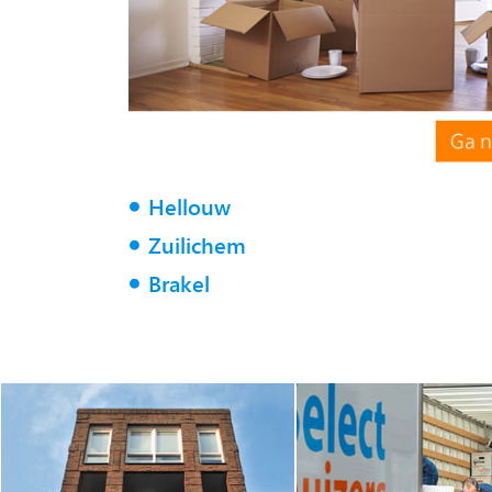
Hellouw
Zuilichem
Brakel