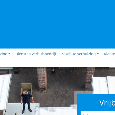
izing
Diensten verhuisbedrijf
Zakelijke verhuizing
Klante
Vrij