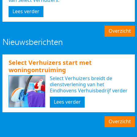
van Select Verhuizers."
Lees verder
Overzicht
Nieuwsberichten
Select Verhuizers start met
woningontruiming
Select Verhuizers breidt de
dienstverlening van het
Eindhovens Verhuisbedrijf verder
uit
Lees verder
Overzicht