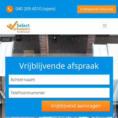
040 209 4010 (open)
Vrijblijvende afspraak
Vrijblijvende afspraak
Vrijblijvend aanvragen