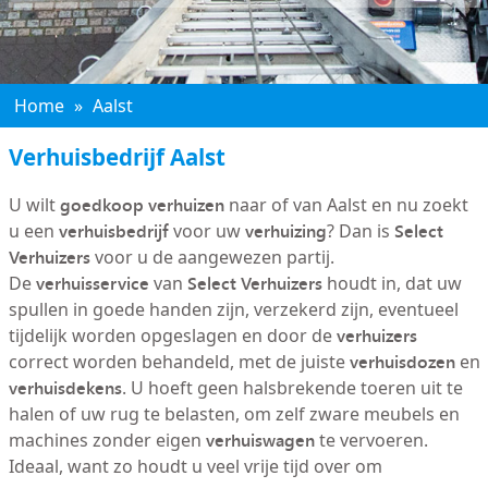
Home
»
Aalst
Verhuisbedrijf Aalst
goedkoop verhuizen
U wilt
naar of van Aalst en nu zoekt
verhuisbedrijf
verhuizing
Select
u een
voor uw
? Dan is
Verhuizers
voor u de aangewezen partij.
verhuisservice
Select Verhuizers
De
van
houdt in, dat uw
spullen in goede handen zijn, verzekerd zijn, eventueel
verhuizers
tijdelijk worden opgeslagen en door de
verhuisdozen
correct worden behandeld, met de juiste
en
verhuisdekens
. U hoeft geen halsbrekende toeren uit te
halen of uw rug te belasten, om zelf zware meubels en
verhuiswagen
machines zonder eigen
te vervoeren.
Ideaal, want zo houdt u veel vrije tijd over om