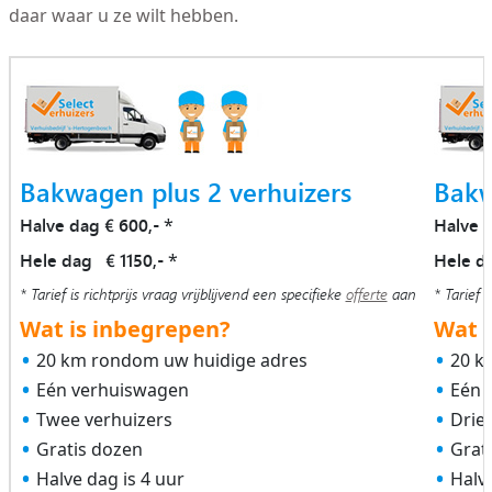
daar waar u ze wilt hebben.
Bakwagen plus 2 verhuizers
Bakw
Halve dag € 600,-
Halve 
*
Hele dag € 1150,-
Hele d
*
* Tarief is richtprijs vraag vrijblijvend een specifieke
offerte
aan
* Tarief i
Wat is inbegrepen?
Wat i
20 km rondom uw huidige adres
20 k
Eén verhuiswagen
Eén 
Twee verhuizers
Drie
Gratis dozen
Grat
Halve dag is 4 uur
Halve