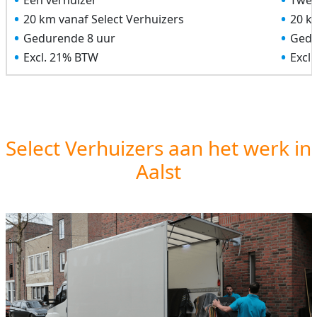
Eén verhuizer
Twee
20 km vanaf Select Verhuizers
20 k
Gedurende 8 uur
Gedu
Excl. 21% BTW
Excl
Select Verhuizers aan het werk in
Aalst