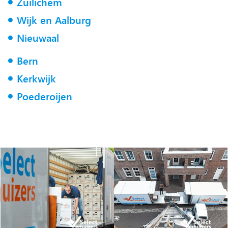
Zuilichem
Wijk en Aalburg
Nieuwaal
Bern
Kerkwijk
Poederoijen