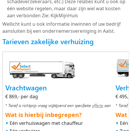
schadeverzekeraars, etc.) Deze relaties kunt u ook op
één website regelen, maar daar zijn wel wat kosten
aan verbonden Zie: KijkMijnHuis
Wellicht kunt u ook informatie inwinnen of uw bedrijf
aansluiten bij een ondernemersvereniging in Aalst.
Tarieven zakelijke verhuizing
Vrachtwagen
Verh
€ 869,- per dag
€ 495,
* Tarief is richtprijs vraag vrijblijvend een specifieke
offerte
aan
* Tarief i
Wat is hierbij inbegrepen?
Wat i
Eén verhuiswagen met chauffeur
Eén 