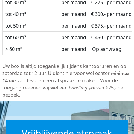
tot 30 m³
per maand
€ 225,- per maand
tot 40 m³
per maand
€ 300,- per maand
tot 50 m³
per maand
€ 375,- per maand
tot 60 m³
per maand
€ 450,- per maand
> 60 m³
per maand
Op aanvraag
Uw box is altijd toegankelijk tijdens kantooruren en op
minimaal
zaterdag tot 12 uur. U dient hiervoor wel echter
24 uur
van tevoren een afspraak te maken. Voor de
toegang rekenen wij wel een
handling-fee
van €25,- per
bezoek.
Vrijblijvende afspraak