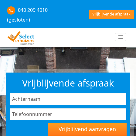
040 209 4010
Vrijblijvende afspraak
(gesloten)
Vrijblijvende afspraak
Vrijblijvend aanvragen