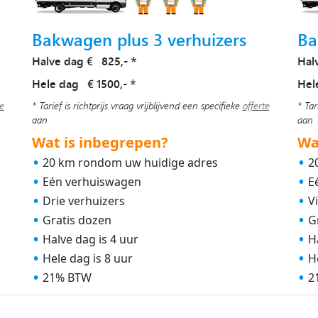
Bakwagen plus 3 verhuizers
Ba
Halve dag € 825,-
Hal
*
Hele dag € 1500,-
Hel
*
te
* Tarief is richtprijs vraag vrijblijvend een specifieke
offerte
* Tar
aan
aan
Wat is inbegrepen?
Wa
20 km rondom uw huidige adres
2
Eén verhuiswagen
E
Drie verhuizers
V
Gratis dozen
G
Halve dag is 4 uur
H
Hele dag is 8 uur
H
21% BTW
2