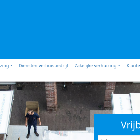
izing
Diensten verhuisbedrijf
Zakelijke verhuizing
Klante
Vrij