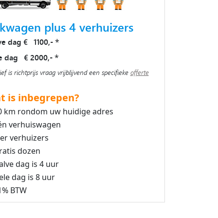
kwagen plus 4 verhuizers
ve dag € 1100,-
*
e dag € 2000,-
*
ief is richtprijs vraag vrijblijvend een specifieke
offerte
t is inbegrepen?
0 km rondom uw huidige adres
én verhuiswagen
ier verhuizers
ratis dozen
alve dag is 4 uur
ele dag is 8 uur
1% BTW