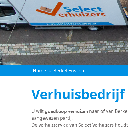
Home
»
Berkel-Enschot
Verhuisbedrijf
goedkoop verhuizen
U wilt
naar of van Berke
aangewezen partij.
verhuisservice
Select Verhuizers
De
van
houdt 