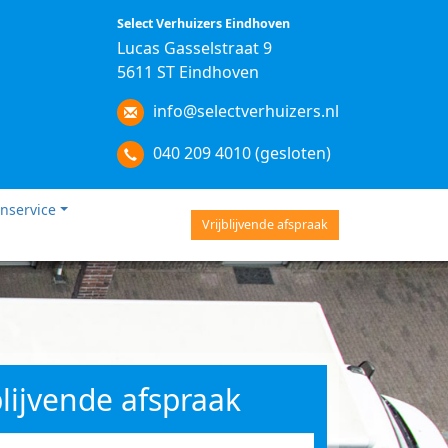
Select Verhuizers Eindhoven
Lucas Gasselstraat 9
5611 ST Eindhoven
info@selectverhuizers.nl
040 209 4010 (gesloten)
nservice
Vrijblijvende afspraak
blijvende afspraak