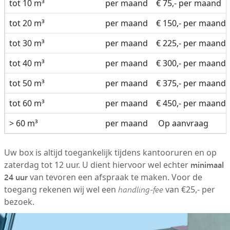
tot 10 m³
per maand
€ 75,- per maand
tot 20 m³
per maand
€ 150,- per maand
tot 30 m³
per maand
€ 225,- per maand
tot 40 m³
per maand
€ 300,- per maand
tot 50 m³
per maand
€ 375,- per maand
tot 60 m³
per maand
€ 450,- per maand
> 60 m³
per maand
Op aanvraag
Uw box is altijd toegankelijk tijdens kantooruren en op
minimaal
zaterdag tot 12 uur. U dient hiervoor wel echter
24 uur
van tevoren een afspraak te maken. Voor de
toegang rekenen wij wel een
handling-fee
van €25,- per
bezoek.