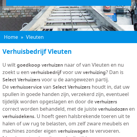
Home
»
Vleuten
Verhuisbedrijf Vleuten
goedkoop verhuizen
U wilt
naar of van Vleuten en nu
verhuisbedrijf
verhuizing
zoekt u een
voor uw
? Dan is
Select Verhuizers
voor u de aangewezen partij.
verhuisservice
Select Verhuizers
De
van
houdt in, dat uw
spullen in goede handen zijn, verzekerd zijn, eventueel
verhuizers
tijdelijk worden opgeslagen en door de
verhuisdozen
correct worden behandeld, met de juiste
en
verhuisdekens
. U hoeft geen halsbrekende toeren uit te
halen of uw rug te belasten, om zelf zware meubels en
verhuiswagen
machines zonder eigen
te vervoeren.