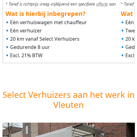
* Tarief is richtprijs vraag vrijblijvend een specifieke
offerte
aan
* Tarief i
Wat is hierbij inbegrepen?
Wat i
Eén verhuiswagen met chauffeur
Eén 
Eén verhuizer
Twee
20 km vanaf Select Verhuizers
20 k
Gedurende 8 uur
Gedu
Excl. 21% BTW
Excl
Select Verhuizers aan het werk in
Vleuten