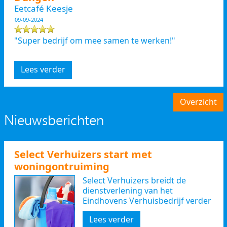
Eetcafé Keesje
09-09-2024
"Super bedrijf om mee samen te werken!"
Lees verder
Overzicht
Nieuwsberichten
Select Verhuizers start met
woningontruiming
Select Verhuizers breidt de
dienstverlening van het
Eindhovens Verhuisbedrijf verder
uit
Lees verder