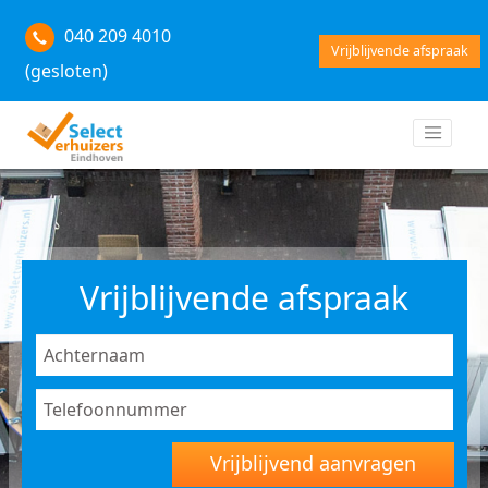
040 209 4010
Vrijblijvende afspraak
(gesloten)
Vrijblijvende afspraak
Vrijblijvend aanvragen