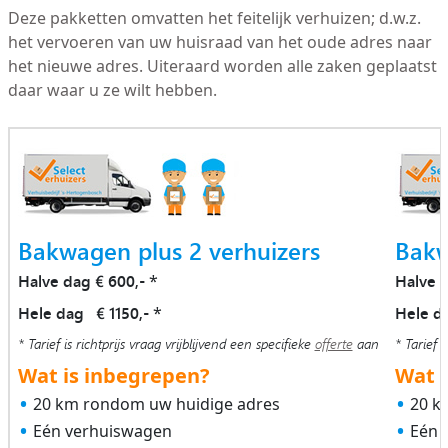
Deze pakketten omvatten het feitelijk verhuizen; d.w.z.
het vervoeren van uw huisraad van het oude adres naar
het nieuwe adres. Uiteraard worden alle zaken geplaatst
daar waar u ze wilt hebben.
Bakwagen plus 2 verhuizers
Bakw
Halve dag € 600,-
Halve 
*
Hele dag € 1150,-
Hele d
*
* Tarief is richtprijs vraag vrijblijvend een specifieke
offerte
aan
* Tarief i
Wat is inbegrepen?
Wat i
20 km rondom uw huidige adres
20 k
Eén verhuiswagen
Eén 