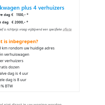
kwagen plus 4 verhuizers
ve dag € 1100,-
*
e dag € 2000,-
*
ief is richtprijs vraag vrijblijvend een specifieke
offerte
t is inbegrepen?
0 km rondom uw huidige adres
én verhuiswagen
ier verhuizers
ratis dozen
alve dag is 4 uur
ele dag is 8 uur
1% BTW
el niet direct in uw woning worden