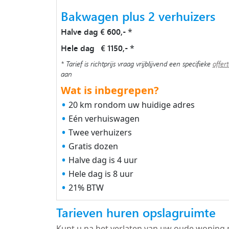
Bakwagen plus 2 verhuizers
Halve dag € 600,-
*
Hele dag € 1150,-
*
* Tarief is richtprijs vraag vrijblijvend een specifieke
offer
aan
Wat is inbegrepen?
20 km rondom uw huidige adres
Eén verhuiswagen
Twee verhuizers
Gratis dozen
Halve dag is 4 uur
Hele dag is 8 uur
21% BTW
Tarieven huren opslagruimte
Kunt u na het verlaten van uw oude woning 