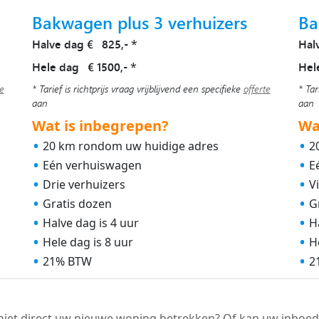
Bakwagen plus 3 verhuizers
Ba
Halve dag € 825,-
Hal
*
Hele dag € 1500,-
Hel
*
te
* Tarief is richtprijs vraag vrijblijvend een specifieke
offerte
* Tar
aan
aan
Wat is inbegrepen?
Wa
20 km rondom uw huidige adres
2
Eén verhuiswagen
E
Drie verhuizers
V
Gratis dozen
G
Halve dag is 4 uur
H
Hele dag is 8 uur
H
21% BTW
2
niet direct uw nieuwe woning betrekken? Of kan uw inboed