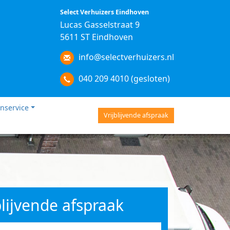
Select Verhuizers Eindhoven
Lucas Gasselstraat 9
5611 ST Eindhoven
info@selectverhuizers.nl
040 209 4010 (gesloten)
nservice
Vrijblijvende afspraak
blijvende afspraak