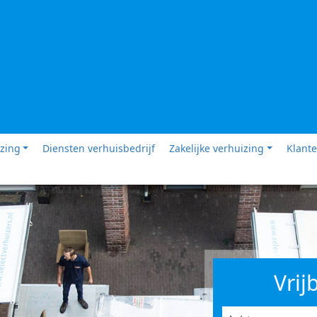
izing
Diensten verhuisbedrijf
Zakelijke verhuizing
Klante
Vrij