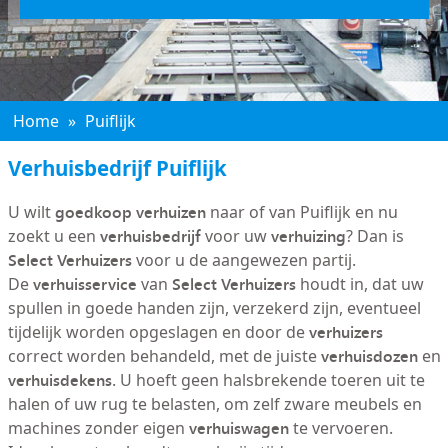
Home
»
Puiflijk
Verhuisbedrijf Puiflijk
goedkoop verhuizen
U wilt
naar of van Puiflijk en nu
verhuisbedrijf
verhuizing
zoekt u een
voor uw
? Dan is
Select Verhuizers
voor u de aangewezen partij.
verhuisservice
Select Verhuizers
De
van
houdt in, dat uw
spullen in goede handen zijn, verzekerd zijn, eventueel
verhuizers
tijdelijk worden opgeslagen en door de
verhuisdozen
correct worden behandeld, met de juiste
en
verhuisdekens
. U hoeft geen halsbrekende toeren uit te
halen of uw rug te belasten, om zelf zware meubels en
verhuiswagen
machines zonder eigen
te vervoeren.