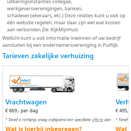
uitkeringsinstanties collegae,
werkgeversverenigingen, banken,
schadeverzekeraars, etc.) Deze relaties kunt u ook op
één website regelen, maar daar zijn wel wat kosten
aan verbonden Zie: KijkMijnHuis
Wellicht kunt u ook informatie inwinnen of uw bedrijf
aansluiten bij een ondernemersvereniging in Puiflijk.
Tarieven zakelijke verhuizing
Vrachtwagen
Verh
€ 869,- per dag
€ 495,
* Tarief is richtprijs vraag vrijblijvend een specifieke
offerte
aan
* Tarief i
Wat is hierbij inbegrepen?
Wat i