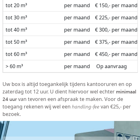
tot 20 m³
per maand
€ 150,- per maand
tot 30 m³
per maand
€ 225,- per maand
tot 40 m³
per maand
€ 300,- per maand
tot 50 m³
per maand
€ 375,- per maand
tot 60 m³
per maand
€ 450,- per maand
> 60 m³
per maand
Op aanvraag
Uw box is altijd toegankelijk tijdens kantooruren en op
minimaal
zaterdag tot 12 uur. U dient hiervoor wel echter
24 uur
van tevoren een afspraak te maken. Voor de
toegang rekenen wij wel een
handling-fee
van €25,- per
bezoek.