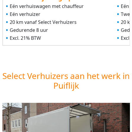
Eén verhuiswagen met chauffeur
Eén 
Eén verhuizer
Twee
20 km vanaf Select Verhuizers
20 k
Gedurende 8 uur
Gedu
Excl. 21% BTW
Excl
Select Verhuizers aan het werk in
Puiflijk