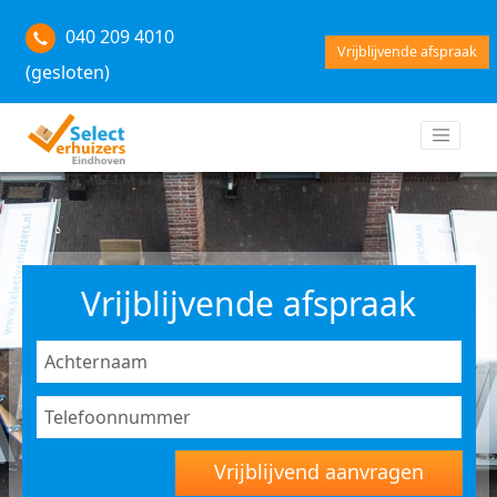
040 209 4010
Vrijblijvende afspraak
(gesloten)
Vrijblijvende afspraak
Vrijblijvend aanvragen