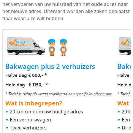
het vervoeren van uw huisraad van het oude adres naar
het nieuwe adres. Uiteraard worden alle zaken geplaatst
daar waar u ze wilt hebben.
Bakwagen plus 2 verhuizers
Bakw
Halve dag € 600,-
Halve 
*
Hele dag € 1150,-
Hele d
*
* Tarief is richtprijs vraag vrijblijvend een specifieke
offerte
aan
* Tarief i
Wat is inbegrepen?
Wat i
20 km rondom uw huidige adres
20 k
Eén verhuiswagen
Eén 
Twee verhuizers
Drie