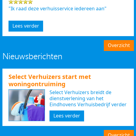
"Ik raad deze verhuisservice iedereen aan"
Lees verder
Overzicht
Nieuwsberichten
Select Verhuizers start met
woningontruiming
Select Verhuizers breidt de
dienstverlening van het
Eindhovens Verhuisbedrijf verder
uit
Lees verder
Overzicht