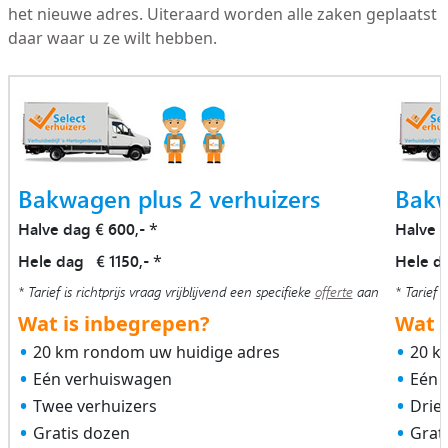
het nieuwe adres. Uiteraard worden alle zaken geplaatst
daar waar u ze wilt hebben.
Bakwagen plus 2 verhuizers
Bakw
Halve dag € 600,-
Halve 
*
Hele dag € 1150,-
Hele d
*
* Tarief is richtprijs vraag vrijblijvend een specifieke
offerte
aan
* Tarief i
Wat is inbegrepen?
Wat i
20 km rondom uw huidige adres
20 k
Eén verhuiswagen
Eén 
Twee verhuizers
Drie
Gratis dozen
Grat