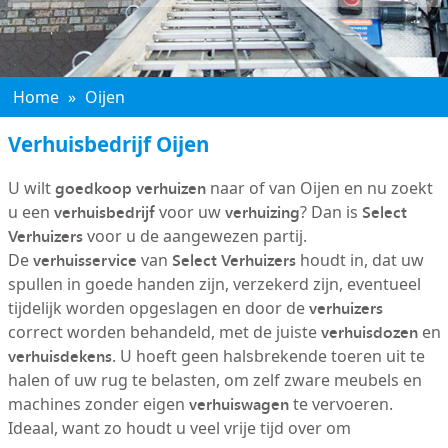
Home
»
Oijen
Verhuisbedrijf Oijen
goedkoop verhuizen
U wilt
naar of van Oijen en nu zoekt
verhuisbedrijf
verhuizing
Select
u een
voor uw
? Dan is
Verhuizers
voor u de aangewezen partij.
verhuisservice
Select Verhuizers
De
van
houdt in, dat uw
spullen in goede handen zijn, verzekerd zijn, eventueel
verhuizers
tijdelijk worden opgeslagen en door de
verhuisdozen
correct worden behandeld, met de juiste
en
verhuisdekens
. U hoeft geen halsbrekende toeren uit te
halen of uw rug te belasten, om zelf zware meubels en
verhuiswagen
machines zonder eigen
te vervoeren.
Ideaal, want zo houdt u veel vrije tijd over om