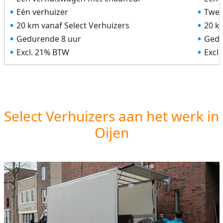
Eén verhuizer
Twee
20 km vanaf Select Verhuizers
20 k
Gedurende 8 uur
Gedu
Excl. 21% BTW
Excl
Select Verhuizers aan het werk in
Oijen