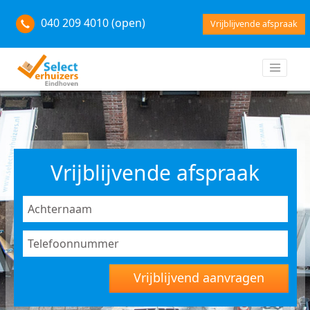
040 209 4010 (open)
Vrijblijvende afspraak
Vrijblijvende afspraak
Vrijblijvend aanvragen