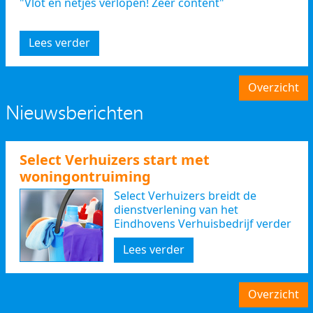
"Vlot en netjes verlopen! Zeer content"
Lees verder
Overzicht
Nieuwsberichten
Select Verhuizers start met
woningontruiming
Select Verhuizers breidt de
dienstverlening van het
Eindhovens Verhuisbedrijf verder
uit
Lees verder
Overzicht