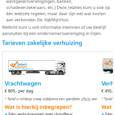
werkgeversverenigingen, banken,
schadeverzekeraars, etc.) Deze relaties kunt u ook op
één website regelen, maar daar zijn wel wat kosten
aan verbonden Zie: KijkMijnHuis
Wellicht kunt u ook informatie inwinnen of uw bedrijf
aansluiten bij een ondernemersvereniging in Oijen.
Tarieven zakelijke verhuizing
Vrachtwagen
Verh
€ 869,- per dag
€ 495,
* Tarief is richtprijs vraag vrijblijvend een specifieke
offerte
aan
* Tarief i
Wat is hierbij inbegrepen?
Wat i
Eén verhuiswagen met chauffeur
Eén 