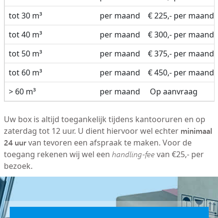
tot 30 m³
per maand
€ 225,- per maand
tot 40 m³
per maand
€ 300,- per maand
tot 50 m³
per maand
€ 375,- per maand
tot 60 m³
per maand
€ 450,- per maand
> 60 m³
per maand
Op aanvraag
Uw box is altijd toegankelijk tijdens kantooruren en op
minimaal
zaterdag tot 12 uur. U dient hiervoor wel echter
24 uur
van tevoren een afspraak te maken. Voor de
toegang rekenen wij wel een
handling-fee
van €25,- per
bezoek.