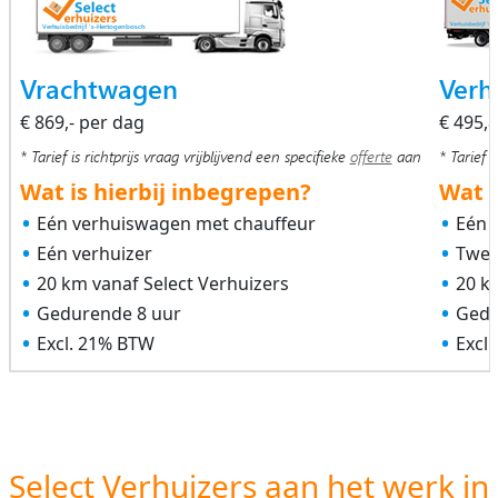
Vrachtwagen
Verh
€ 869,- per dag
€ 495,
* Tarief is richtprijs vraag vrijblijvend een specifieke
offerte
aan
* Tarief i
Wat is hierbij inbegrepen?
Wat i
Eén verhuiswagen met chauffeur
Eén 
Eén verhuizer
Twee
20 km vanaf Select Verhuizers
20 k
Gedurende 8 uur
Gedu
Excl. 21% BTW
Excl
Select Verhuizers aan het werk in