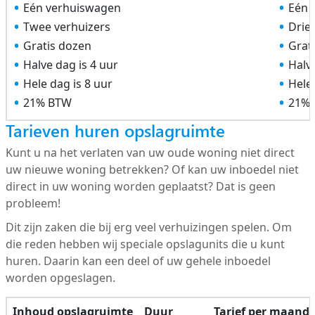
Eén verhuiswagen
Eén 
Twee verhuizers
Drie
Gratis dozen
Grat
Halve dag is 4 uur
Halve
Hele dag is 8 uur
Hele 
21% BTW
21%
Tarieven huren opslagruimte
Kunt u na het verlaten van uw oude woning niet direct
uw nieuwe woning betrekken? Of kan uw inboedel niet
direct in uw woning worden geplaatst? Dat is geen
probleem!
Dit zijn zaken die bij erg veel verhuizingen spelen. Om
die reden hebben wij speciale opslagunits die u kunt
huren. Daarin kan een deel of uw gehele inboedel
worden opgeslagen.
Inhoud opslagruimte
Duur
Tarief per maand