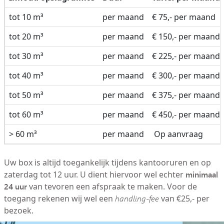
tot 10 m³
per maand
€ 75,- per maand
tot 20 m³
per maand
€ 150,- per maand
tot 30 m³
per maand
€ 225,- per maand
tot 40 m³
per maand
€ 300,- per maand
tot 50 m³
per maand
€ 375,- per maand
tot 60 m³
per maand
€ 450,- per maand
> 60 m³
per maand
Op aanvraag
Uw box is altijd toegankelijk tijdens kantooruren en op
minimaal
zaterdag tot 12 uur. U dient hiervoor wel echter
24 uur
van tevoren een afspraak te maken. Voor de
toegang rekenen wij wel een
handling-fee
van €25,- per
bezoek.