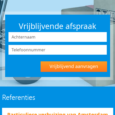
Vrijblijvende afspraak
Vrijblijvend aanvragen
Referenties
Particuliere verhuizing van Amsterdam