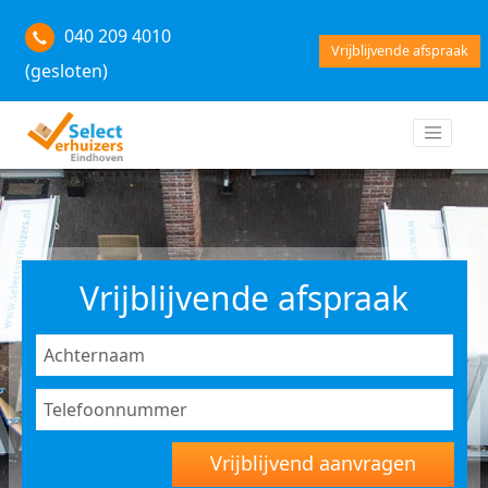
040 209 4010
Vrijblijvende afspraak
(gesloten)
Vrijblijvende afspraak
Vrijblijvend aanvragen