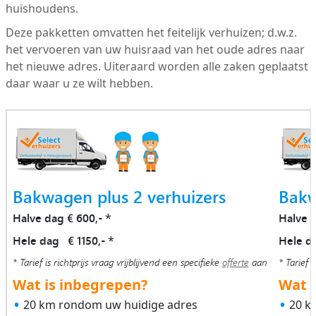
huishoudens.
Deze pakketten omvatten het feitelijk verhuizen; d.w.z.
het vervoeren van uw huisraad van het oude adres naar
het nieuwe adres. Uiteraard worden alle zaken geplaatst
daar waar u ze wilt hebben.
Bakwagen plus 2 verhuizers
Bakw
Halve dag € 600,-
Halve 
*
Hele dag € 1150,-
Hele d
*
* Tarief is richtprijs vraag vrijblijvend een specifieke
offerte
aan
* Tarief i
Wat is inbegrepen?
Wat i
20 km rondom uw huidige adres
20 k