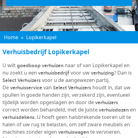
Home
»
Lopikerkapel
Verhuisbedrijf Lopikerkapel
goedkoop verhuizen
U wilt
naar of van Lopikerkapel en
verhuisbedrijf
verhuizing
nu zoekt u een
voor uw
? Dan is
Select Verhuizers
voor u de aangewezen partij.
verhuisservice
Select Verhuizers
De
van
houdt in, dat uw
spullen in goede handen zijn, verzekerd zijn, eventueel
verhuizers
tijdelijk worden opgeslagen en door de
verhuisdozen
correct worden behandeld, met de juiste
en
verhuisdekens
. U hoeft geen halsbrekende toeren uit te
halen of uw rug te belasten, om zelf zware meubels en
verhuiswagen
machines zonder eigen
te vervoeren.