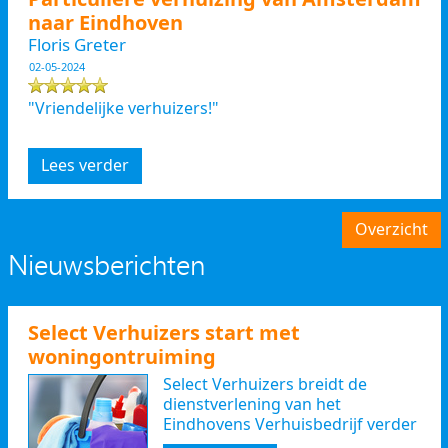
naar Eindhoven
Floris Greter
02-05-2024
"Vriendelijke verhuizers!"
Lees verder
Overzicht
Nieuwsberichten
Select Verhuizers start met
woningontruiming
Select Verhuizers breidt de
dienstverlening van het
Eindhovens Verhuisbedrijf verder
uit