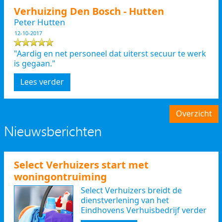
Verhuizing Den Bosch - Hutten
Peter Hutten
12-10-2017
"Aardig en net personeel dat uiterst secuur te werk
is gegaan."
Lees verder
Overzicht
Nieuwsberichten
Select Verhuizers start met
woningontruiming
Select Verhuizers breidt de
dienstverlening van het
Eindhovens Verhuisbedrijf verder
uit