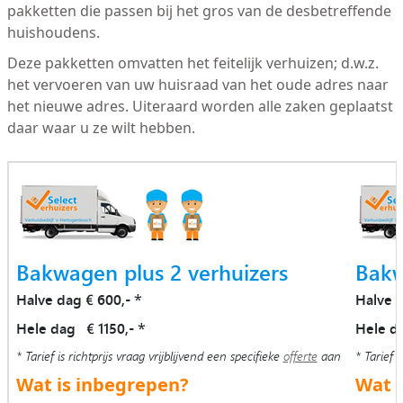
pakketten die passen bij het gros van de desbetreffende
huishoudens.
Deze pakketten omvatten het feitelijk verhuizen; d.w.z.
het vervoeren van uw huisraad van het oude adres naar
het nieuwe adres. Uiteraard worden alle zaken geplaatst
daar waar u ze wilt hebben.
Bakwagen plus 2 verhuizers
Bakw
Halve dag € 600,-
Halve 
*
Hele dag € 1150,-
Hele d
*
* Tarief is richtprijs vraag vrijblijvend een specifieke
offerte
aan
* Tarief i
Wat is inbegrepen?
Wat i