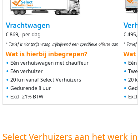
Vrachtwagen
Verh
€ 869,- per dag
€ 495,
* Tarief is richtprijs vraag vrijblijvend een specifieke
offerte
aan
* Tarief i
Wat is hierbij inbegrepen?
Wat i
Eén verhuiswagen met chauffeur
Eén 
Eén verhuizer
Twee
20 km vanaf Select Verhuizers
20 k
Gedurende 8 uur
Gedu
Excl. 21% BTW
Excl
Select Verhuizers aan het werk in