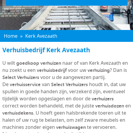
Home
»
Kerk Avezaath
Verhuisbedrijf Kerk Avezaath
goedkoop verhuizen
U wilt
naar of van Kerk Avezaath en
verhuisbedrijf
verhuizing
nu zoekt u een
voor uw
? Dan is
Select Verhuizers
voor u de aangewezen partij.
verhuisservice
Select Verhuizers
De
van
houdt in, dat uw
spullen in goede handen zijn, verzekerd zijn, eventueel
verhuizers
tijdelijk worden opgeslagen en door de
verhuisdozen
correct worden behandeld, met de juiste
en
verhuisdekens
. U hoeft geen halsbrekende toeren uit te
halen of uw rug te belasten, om zelf zware meubels en
verhuiswagen
machines zonder eigen
te vervoeren.