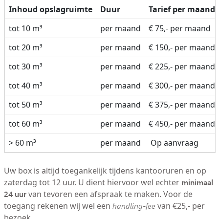
Inhoud opslagruimte
Duur
Tarief per maand
tot 10 m³
per maand
€ 75,- per maand
tot 20 m³
per maand
€ 150,- per maand
tot 30 m³
per maand
€ 225,- per maand
tot 40 m³
per maand
€ 300,- per maand
tot 50 m³
per maand
€ 375,- per maand
tot 60 m³
per maand
€ 450,- per maand
> 60 m³
per maand
Op aanvraag
Uw box is altijd toegankelijk tijdens kantooruren en op
minimaal
zaterdag tot 12 uur. U dient hiervoor wel echter
24 uur
van tevoren een afspraak te maken. Voor de
toegang rekenen wij wel een
handling-fee
van €25,- per
bezoek.