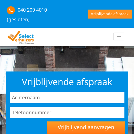
040 209 4010
Vrijblijvende afspraak
(gesloten)
Vrijblijvende afspraak
Vrijblijvend aanvragen