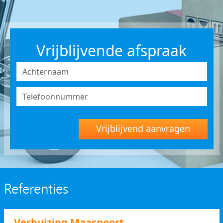
Vrijblijvende afspraak
Vrijblijvend aanvragen
Referenties
Verhuizing Maaspoort