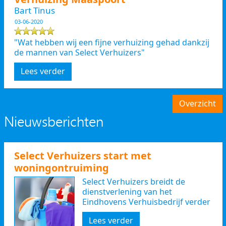
Bart Tinus
03-06-2020
"Wat hebben wij een fijne verhuizing gehad dankzij
de mannen van Select Verhuizers"
Lees verder
Overzicht
Nieuwsberichten
Select Verhuizers start met
woningontruiming
Select Verhuizers breidt de
dienstverlening van het
Eindhovens Verhuisbedrijf verder
uit
Lees verder