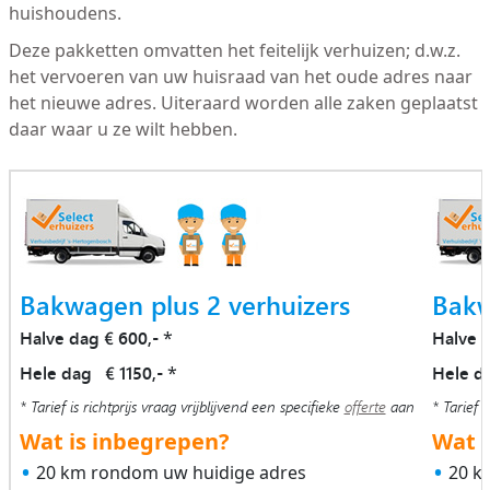
huishoudens.
Deze pakketten omvatten het feitelijk verhuizen; d.w.z.
het vervoeren van uw huisraad van het oude adres naar
het nieuwe adres. Uiteraard worden alle zaken geplaatst
daar waar u ze wilt hebben.
Bakwagen plus 2 verhuizers
Bakw
Halve dag € 600,-
Halve 
*
Hele dag € 1150,-
Hele d
*
* Tarief is richtprijs vraag vrijblijvend een specifieke
offerte
aan
* Tarief i
Wat is inbegrepen?
Wat i
20 km rondom uw huidige adres
20 k