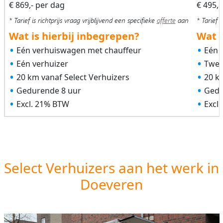
€ 869,- per dag
€ 495,
* Tarief is richtprijs vraag vrijblijvend een specifieke
offerte
aan
* Tarief i
Wat is hierbij inbegrepen?
Wat i
Eén verhuiswagen met chauffeur
Eén 
Eén verhuizer
Twee
20 km vanaf Select Verhuizers
20 k
Gedurende 8 uur
Gedu
Excl. 21% BTW
Excl
Select Verhuizers aan het werk in
Doeveren