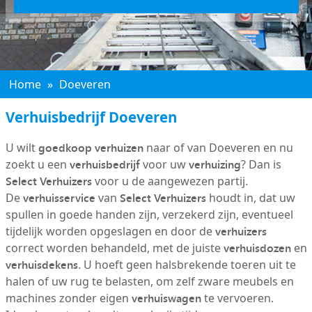
Home
»
Doeveren
Verhuisbedrijf Doeveren
goedkoop verhuizen
U wilt
naar of van Doeveren en nu
verhuisbedrijf
verhuizing
zoekt u een
voor uw
? Dan is
Select Verhuizers
voor u de aangewezen partij.
verhuisservice
Select Verhuizers
De
van
houdt in, dat uw
spullen in goede handen zijn, verzekerd zijn, eventueel
verhuizers
tijdelijk worden opgeslagen en door de
verhuisdozen
correct worden behandeld, met de juiste
en
verhuisdekens
. U hoeft geen halsbrekende toeren uit te
halen of uw rug te belasten, om zelf zware meubels en
verhuiswagen
machines zonder eigen
te vervoeren.