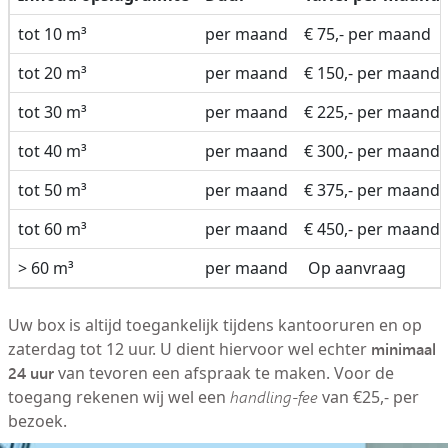
tot 10 m³
per maand
€ 75,- per maand
tot 20 m³
per maand
€ 150,- per maand
tot 30 m³
per maand
€ 225,- per maand
tot 40 m³
per maand
€ 300,- per maand
tot 50 m³
per maand
€ 375,- per maand
tot 60 m³
per maand
€ 450,- per maand
> 60 m³
per maand
Op aanvraag
Uw box is altijd toegankelijk tijdens kantooruren en op
minimaal
zaterdag tot 12 uur. U dient hiervoor wel echter
24 uur
van tevoren een afspraak te maken. Voor de
toegang rekenen wij wel een
handling-fee
van €25,- per
bezoek.