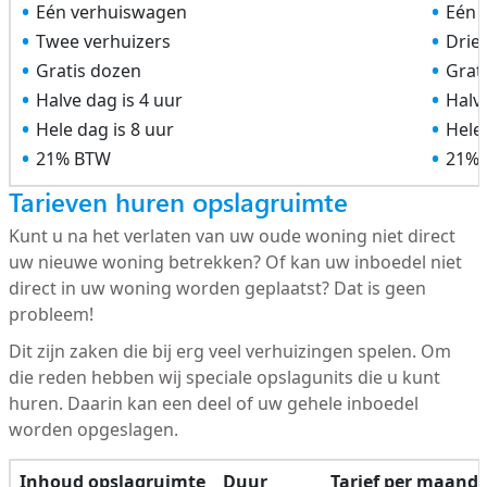
Eén verhuiswagen
Eén 
Twee verhuizers
Drie
Gratis dozen
Grat
Halve dag is 4 uur
Halve
Hele dag is 8 uur
Hele 
21% BTW
21%
Tarieven huren opslagruimte
Kunt u na het verlaten van uw oude woning niet direct
uw nieuwe woning betrekken? Of kan uw inboedel niet
direct in uw woning worden geplaatst? Dat is geen
probleem!
Dit zijn zaken die bij erg veel verhuizingen spelen. Om
die reden hebben wij speciale opslagunits die u kunt
huren. Daarin kan een deel of uw gehele inboedel
worden opgeslagen.
Inhoud opslagruimte
Duur
Tarief per maand