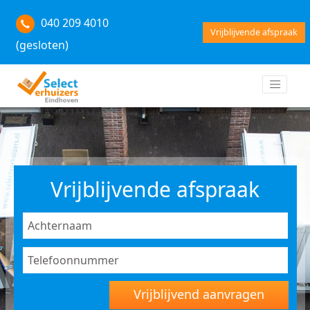
040 209 4010
Vrijblijvende afspraak
(gesloten)
Vrijblijvende afspraak
Vrijblijvend aanvragen