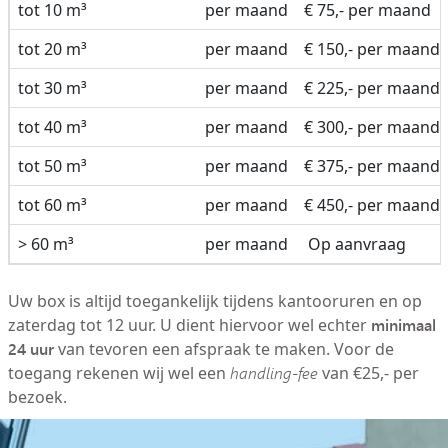
tot 10 m³
per maand
€ 75,- per maand
tot 20 m³
per maand
€ 150,- per maand
tot 30 m³
per maand
€ 225,- per maand
tot 40 m³
per maand
€ 300,- per maand
tot 50 m³
per maand
€ 375,- per maand
tot 60 m³
per maand
€ 450,- per maand
> 60 m³
per maand
Op aanvraag
Uw box is altijd toegankelijk tijdens kantooruren en op
minimaal
zaterdag tot 12 uur. U dient hiervoor wel echter
24 uur
van tevoren een afspraak te maken. Voor de
toegang rekenen wij wel een
handling-fee
van €25,- per
bezoek.