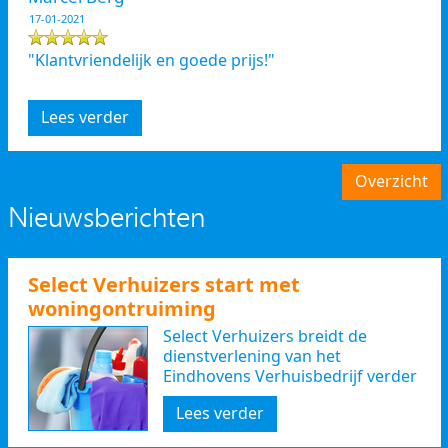
17-01-2021
"Klantvriendelijk en goede prijs!"
Lees verder
Overzicht
Nieuwsberichten
Select Verhuizers start met
woningontruiming
Select Verhuizers breidt de
dienstverlening van het
Eindhovens Verhuisbedrijf verder
uit
Lees verder