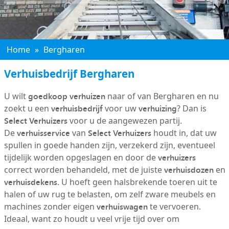
Home
»
Bergharen
Verhuisbedrijf Bergharen
goedkoop verhuizen
U wilt
naar of van Bergharen en nu
verhuisbedrijf
verhuizing
zoekt u een
voor uw
? Dan is
Select Verhuizers
voor u de aangewezen partij.
verhuisservice
Select Verhuizers
De
van
houdt in, dat uw
spullen in goede handen zijn, verzekerd zijn, eventueel
verhuizers
tijdelijk worden opgeslagen en door de
verhuisdozen
correct worden behandeld, met de juiste
en
verhuisdekens
. U hoeft geen halsbrekende toeren uit te
halen of uw rug te belasten, om zelf zware meubels en
verhuiswagen
machines zonder eigen
te vervoeren.
Ideaal, want zo houdt u veel vrije tijd over om