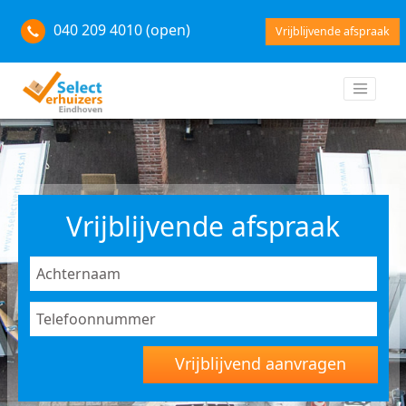
040 209 4010 (open)
Vrijblijvende afspraak
Vrijblijvende afspraak
Vrijblijvend aanvragen