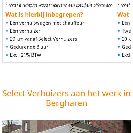
* Tarief is richtprijs vraag vrijblijvend een specifieke
offerte
aan
* Tarief i
Wat is hierbij inbegrepen?
Wat i
Eén verhuiswagen met chauffeur
Eén 
Eén verhuizer
Twee
20 km vanaf Select Verhuizers
20 k
Gedurende 8 uur
Gedu
Excl. 21% BTW
Excl
Select Verhuizers aan het werk in
Bergharen