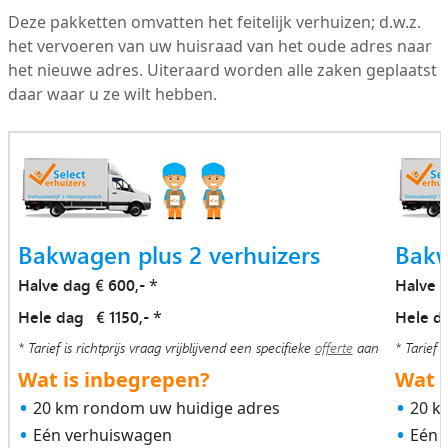
Deze pakketten omvatten het feitelijk verhuizen; d.w.z.
het vervoeren van uw huisraad van het oude adres naar
het nieuwe adres. Uiteraard worden alle zaken geplaatst
daar waar u ze wilt hebben.
Bakwagen plus 2 verhuizers
Bakw
Halve dag € 600,-
Halve 
*
Hele dag € 1150,-
Hele d
*
* Tarief is richtprijs vraag vrijblijvend een specifieke
offerte
aan
* Tarief i
Wat is inbegrepen?
Wat i
20 km rondom uw huidige adres
20 k
Eén verhuiswagen
Eén 