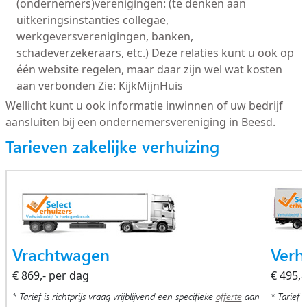
(ondernemers)verenigingen: (te denken aan
uitkeringsinstanties collegae,
werkgeversverenigingen, banken,
schadeverzekeraars, etc.) Deze relaties kunt u ook op
één website regelen, maar daar zijn wel wat kosten
aan verbonden Zie: KijkMijnHuis
Wellicht kunt u ook informatie inwinnen of uw bedrijf
aansluiten bij een ondernemersvereniging in Beesd.
Tarieven zakelijke verhuizing
Vrachtwagen
Verh
€ 869,- per dag
€ 495,
* Tarief is richtprijs vraag vrijblijvend een specifieke
offerte
aan
* Tarief i