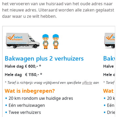
het vervoeren van uw huisraad van het oude adres naar
het nieuwe adres. Uiteraard worden alle zaken geplaatst
daar waar u ze wilt hebben.
Bakwagen plus 2 verhuizers
Bakw
Halve dag € 600,-
Halve 
*
Hele dag € 1150,-
Hele d
*
* Tarief is richtprijs vraag vrijblijvend een specifieke
offerte
aan
* Tarief i
Wat is inbegrepen?
Wat i
20 km rondom uw huidige adres
20 k
Eén verhuiswagen
Eén 
Twee verhuizers
Drie