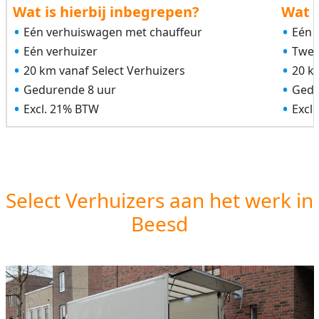
Wat is hierbij inbegrepen?
Wat i
Eén verhuiswagen met chauffeur
Eén 
Eén verhuizer
Twee
20 km vanaf Select Verhuizers
20 k
Gedurende 8 uur
Gedu
Excl. 21% BTW
Excl
Select Verhuizers aan het werk in
Beesd