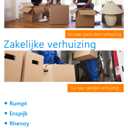
Rumpt
Enspijk
Rhenoy