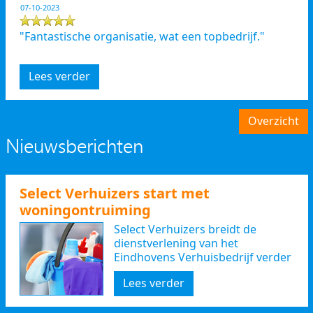
07-10-2023
"Fantastische organisatie, wat een topbedrijf."
Lees verder
Overzicht
Nieuwsberichten
Select Verhuizers start met
woningontruiming
Select Verhuizers breidt de
dienstverlening van het
Eindhovens Verhuisbedrijf verder
uit
Lees verder