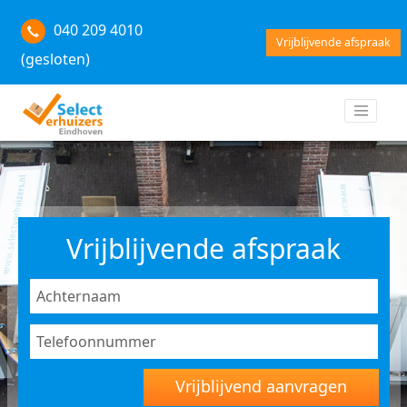
040 209 4010
Vrijblijvende afspraak
(gesloten)
Vrijblijvende afspraak
Vrijblijvend aanvragen