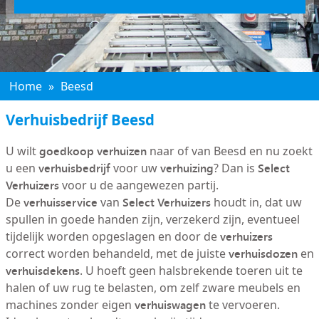
Home
»
Beesd
Verhuisbedrijf Beesd
goedkoop verhuizen
U wilt
naar of van Beesd en nu zoekt
verhuisbedrijf
verhuizing
Select
u een
voor uw
? Dan is
Verhuizers
voor u de aangewezen partij.
verhuisservice
Select Verhuizers
De
van
houdt in, dat uw
spullen in goede handen zijn, verzekerd zijn, eventueel
verhuizers
tijdelijk worden opgeslagen en door de
verhuisdozen
correct worden behandeld, met de juiste
en
verhuisdekens
. U hoeft geen halsbrekende toeren uit te
halen of uw rug te belasten, om zelf zware meubels en
verhuiswagen
machines zonder eigen
te vervoeren.