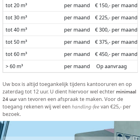
tot 20 m³
per maand
€ 150,- per maand
tot 30 m³
per maand
€ 225,- per maand
tot 40 m³
per maand
€ 300,- per maand
tot 50 m³
per maand
€ 375,- per maand
tot 60 m³
per maand
€ 450,- per maand
> 60 m³
per maand
Op aanvraag
Uw box is altijd toegankelijk tijdens kantooruren en op
minimaal
zaterdag tot 12 uur. U dient hiervoor wel echter
24 uur
van tevoren een afspraak te maken. Voor de
toegang rekenen wij wel een
handling-fee
van €25,- per
bezoek.